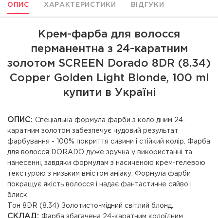
ОПИС
ХАРАКТЕРИСТИКИ
ВІДГУКИ
Крем-фарба для волосся
перманентна з 24-каратним
золотом SCREEN Dorado 8DR (8.34)
Copper Golden Light Вlonde, 100 ml
купити в Україні
ОПИС:
Спеціальна формула фарби з колоїдним 24-
каратним золотом забезпечує чудовий результат
фарбування - 100% покриття сивини і стійкий колір. Фарба
для волосся DORADO дуже зручна у використанні та
нанесенні, завдяки формулам з насиченою крем-гелевою
текстурою з низьким вмістом аміаку. Формула фарби
покращує якість волосся і надає фантастичне сяйво і
блиск.
Тон 8DR (8.34) Золотисто-мідний світлий блонд.
СКЛАД:
Фарба збагачена 24-каратним колоїдним