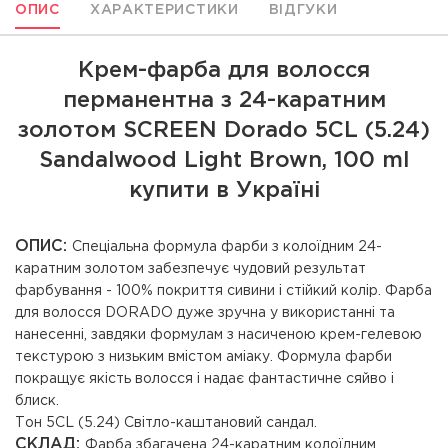
ОПИС
ХАРАКТЕРИСТИКИ
ВІДГУКИ
Крем-фарба для волосся
перманентна з 24-каратним
золотом SCREEN Dorado 5CL (5.24)
Sandalwood Light Вrown, 100 ml
купити в Україні
ОПИС:
Спеціальна формула фарби з колоїдним 24-
каратним золотом забезпечує чудовий результат
фарбування - 100% покриття сивини і стійкий колір. Фарба
для волосся DORADO дуже зручна у використанні та
нанесенні, завдяки формулам з насиченою крем-гелевою
текстурою з низьким вмістом аміаку. Формула фарби
покращує якість волосся і надає фантастичне сяйво і
блиск.
Тон 5CL (5.24) Світло-каштановий сандал.
СКЛАД:
Фарба збагачена 24-каратним колоїдним