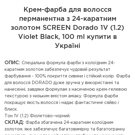
Крем-фарба для волосся
перманентна з 24-каратним
золотом SCREEN Dorado 1V (1.2)
Violet Black, 100 ml купити в
Україні
ОПИС:
Спеціальна формула фарби з колоїдним 24-
каратним золотом забезпечує чудовий результат
фарбування - 100% покриття сивини і стійкий колір. Фарба
для волосся DORADO дуже зручна у використанні та
нанесенні, завдяки формулам з насиченою крем-гелевою
текстурою з низьким вмістом аміаку. Формула фарби
покращує якість волосся і надає фантастичне сяйво і
блиск.
Тон 1V (1.2) Фіолетово-чорний.
СКЛАД:
Фарба збагачена 24-каратним колоїдним
золотом, яке забезпечує багатовимірну та багатогранну