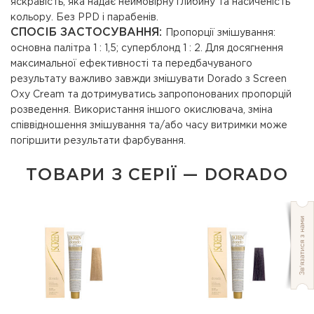
яскравість, яка надає неймовірну глибину та насиченість
кольору. Без PPD і парабенів.
СПОСІБ ЗАСТОСУВАННЯ:
Пропорції змішування:
основна палітра 1 : 1,5; суперблонд 1 : 2. Для досягнення
максимальної ефективності та передбачуваного
результату важливо завжди змішувати Dorado з Screen
Oxy Cream та дотримуватись запропонованих пропорцій
розведення. Використання іншого окислювача, зміна
співвідношення змішування та/або часу витримки може
погіршити результати фарбування.
ТОВАРИ З СЕРІЇ — DORADO