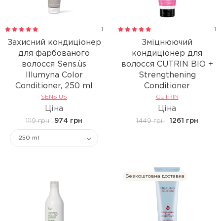
1
1
Захисний кондиціонер
Зміцнюючий
для фарбованого
кондиціонер для
волосся Sens.ùs
волосся CUTRIN BIO +
Illumyna Color
Strengthening
Conditioner, 250 ml
Conditioner
SENS.US
CUTRIN
Ціна
Ціна
1119 грн
974 грн
1449 грн
1261 грн
250 ml
Безкоштовна доставка