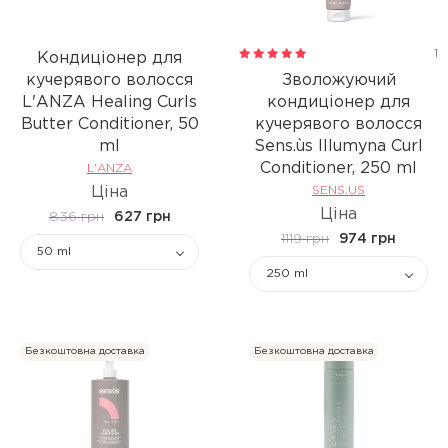
1
Кондиціонер для
кучерявого волосся
Зволожуючий
L'ANZA Healing Curls
кондиціонер для
Butter Conditioner, 50
кучерявого волосся
ml
Sens.ùs Illumyna Curl
Conditioner, 250 ml
L'ANZA
Ціна
SENS.US
Ціна
836 грн
627 грн
1119 грн
974 грн
50 ml
250 ml
Безкоштовна доставка
Безкоштовна доставка