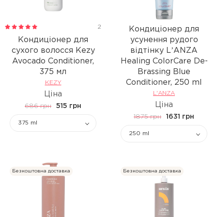
2
Кондиціонер для
Кондиціонер для
усунення рудого
сухого волосся Kezy
відтінку LʼANZA
Avocado Conditioner,
Healing ColorCare De-
375 мл
Brassing Blue
Conditioner, 250 ml
KEZY
Ціна
L'ANZA
Ціна
686 грн
515 грн
1875 грн
1631 грн
375 ml
250 ml
Безкоштовна доставка
Безкоштовна доставка