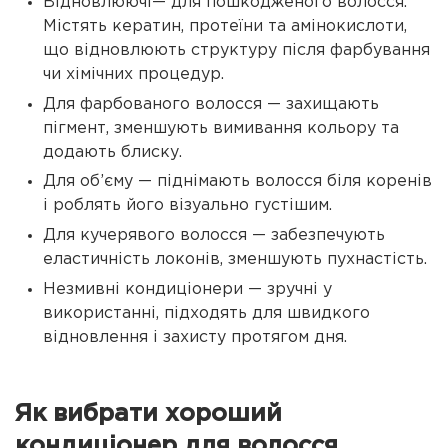
Відновлюючі— для пошкодженого волосся.
Містять кератин, протеїни та амінокислоти,
що відновлюють структуру після фарбування
чи хімічних процедур.
Для фарбованого волосся — захищають
пігмент, зменшують вимивання кольору та
додають блиску.
Для об’єму — піднімають волосся біля коренів
і роблять його візуально густішим.
Для кучерявого волосся — забезпечують
еластичність локонів, зменшують пухнастість.
Незмивні кондиціонери — зручні у
використанні, підходять для швидкого
відновлення і захисту протягом дня.
Як вибрати хороший
кондиціонер для волосся