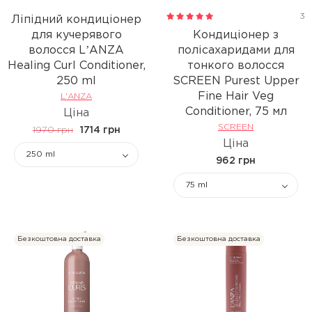
3
Ліпідний кондиціонер
для кучерявого
Кондиціонер з
волосся LʼANZA
полісахаридами для
Healing Curl Conditioner,
тонкого волосся
250 ml
SCREEN Purest Upper
Fine Hair Veg
L'ANZA
Conditioner, 75 мл
Ціна
SCREEN
1970 грн
1714 грн
Ціна
250 ml
962 грн
75 ml
Безкоштовна доставка
Безкоштовна доставка