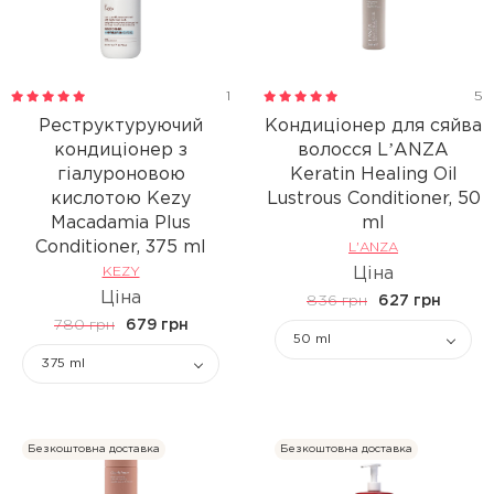
1
5
Реструктуруючий
Кондиціонер для сяйва
кондиціонер з
волосся LʼANZA
гіалуроновою
Keratin Healing Oil
кислотою Kezy
Lustrous Conditioner, 50
Macadamia Plus
ml
Conditioner, 375 ml
L'ANZA
KEZY
Ціна
Ціна
836 грн
627 грн
780 грн
679 грн
50 ml
375 ml
Безкоштовна доставка
Безкоштовна доставка