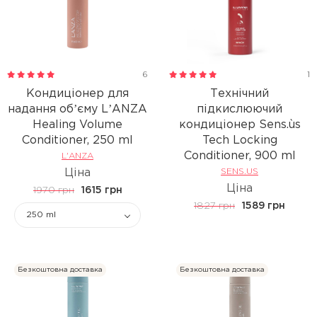
6
1
Кондиціонер для
Технічний
надання обʼєму LʼANZA
підкислюючий
Healing Volume
кондиціонер Sens.ùs
Conditioner, 250 ml
Tech Locking
Conditioner, 900 ml
L'ANZA
Ціна
SENS.US
Ціна
1970 грн
1615 грн
1827 грн
1589 грн
250 ml
Безкоштовна доставка
Безкоштовна доставка