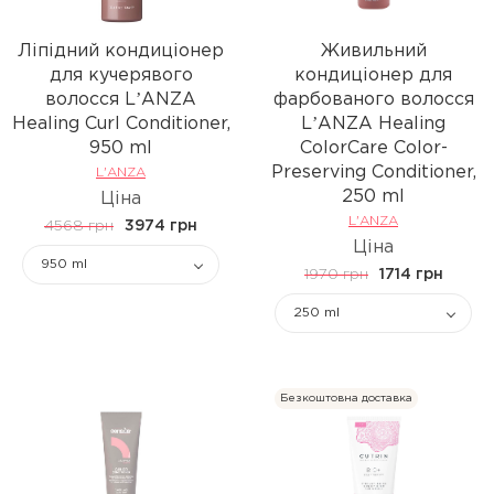
Ліпідний кондиціонер
Живильний
для кучерявого
кондиціонер для
волосся LʼANZA
фарбованого волосся
Healing Curl Conditioner,
LʼANZA Healing
950 ml
ColorCare Color-
Preserving Conditioner,
L'ANZA
250 ml
Ціна
L'ANZA
4568 грн
3974 грн
Ціна
950 ml
1970 грн
1714 грн
250 ml
Безкоштовна доставка