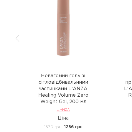
Невагомий гель зі
сітловідбивальними
пр
частинками LʼANZA
Lʼ
Healing Volume Zero
R
Weight Gel, 200 мл
L'ANZA
Ціна
1670 грн
1286 грн