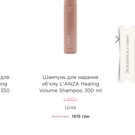
 для
Шампунь для надання
ing
обʼєму LʼANZA Healing
V
 350
Volume Shampoo, 300 ml
L'ANZA
Ціна
1970 грн
1615 грн