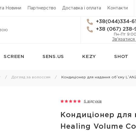
 та Новини
Партнерство
Доставка і оплата
Контакти
+38(044)334-6
+38 (067) 238-
Пн-Пт 9:0
Зв'язатися
SCREEN
SENS.US
KEZY
SHOT
сям
Стайлінг
Трихологія
г
Догляд за волоссям
Кондиціонер для надання обʼєму LʼANZ
Термозахист
Засоби від вип
Лаки для волосся
Лікування лупи
6 відгуків
 для
Мус для волосся
Лікування шкі
Кондиціонер для 
Спрей для укладки волосся
Лосьйон для ш
я
Healing Volume Co
Гель для волосся
Олія для шкіри