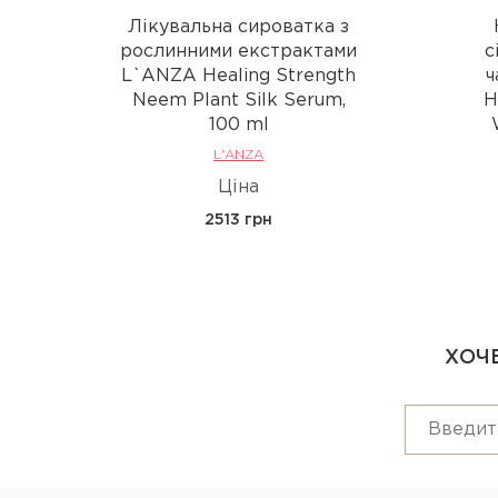
Лікувальна сироватка з
рослинними екстрактами
с
L`ANZA Healing Strength
ч
Neem Plant Silk Serum,
H
100 ml
L'ANZA
Ціна
2513 грн
ХОЧЕ