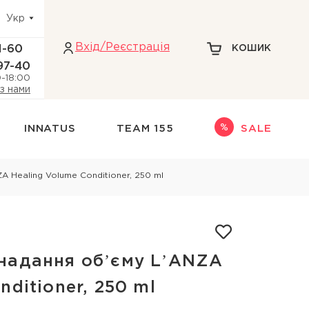
Укр
Вхiд/Реєстрація
1-60
КОШИК
97-40
0-18:00
 з нами
INNATUS
TEAM 155
SALE
Інше
A Healing Volume Conditioner, 250 ml
адіння волосся
НАБОРИ
НОВИНКИ
ри голови
ТЕРМОЗАХИСТ
надання обʼєму LʼANZA
кіри голови
ДЛЯ БЛОНДИНОК
nditioner, 250 ml
 голови