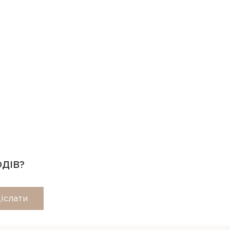
ОДІВ?
іслати