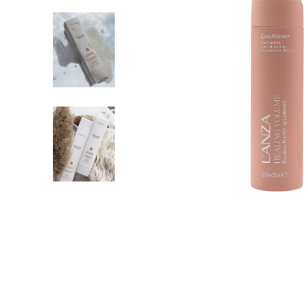
Пігмент прямої дії
Спрей для волосс
СПЕЦСРЕДСТВА
Ампули для волос
▼
Показати ще
Для чоловіків
Догляд за шкіро
Гоління
Догляд за тілом
Догляд за шкірою