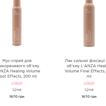
Мус-спрей для
Лак сильної фіксації
икореневого обʼєму
обʼєму LʼANZA Heal
ANZA Healing Volume
Volume Final Effects,
oot Effects, 200 ml
ml
L'ANZA
L'ANZA
Ціна
Ціна
1670 грн
1670 грн