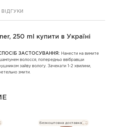
ВІДГУКИ
er, 250 ml купити в Україні
СПОСІБ ЗАСТОСУВАННЯ:
Нанести на вимите
шампунем волосся, попередньо ввібравши
рушником зайву вологу. Зачекати 1-2 хвилини,
ретельно змити.
ME
Безкоштовна доставка