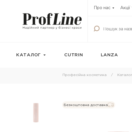
Про нас
Акції
КАТАЛОГ
CUTRIN
LANZA
Фарбування
Догляд за волос
Професійна косметика
Катало
Фарба для волосся
Шампунь
Освітлюючі продукти
Кондиціонери
Окисник
Бальзами та креми
Безкоштовна доставка
волосся
Маска тонуюча для волосся
Маски для волосс
Камуфляж для волосся
Олії для волосся