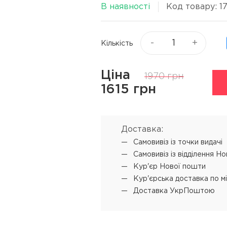
Віск та пасти для волосся
В наявності
Код товару: 1
я
Текстуруючі засоби
ся
▼
Показати ще
-
+
Кількість
ю
Процедури
Супутні прод
Ціна
1970 грн
1615 грн
L'ANZA Keratin Healing Oil
Концентрат-ві
Emergency Service
 обличчя
Мус для техні
L'ANZA Ultimate Treatment
Доставка:
SENSUS реконструкція
Самовивіз iз точки видачі
Самовивіз iз відділення Н
SHOT PRODIGY REPAIR
Кур'єр Нової пошти
кератинове відновлення
Кур'єрська доставка по м
SHOT BI POWER миттєве
Доставка УкрПоштою
відновлення
L'ANZA Color Attach