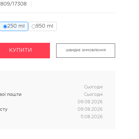
7809/17308
250 ml
950 ml
укти
Хімічна завивка волосся
КУПИТИ
ШВИДКЕ ЗАМОВЛЕННЯ
дновник
CUTRIN MUOTO біозавивка
чних процедур
SENSUS SMART біозавивка
SHOT MY PERM
Cьогодні
LANZA кислотна завивка
ової пошти
Cьогодні
09.08.2026
істу
09.08.2026
11.08.2026