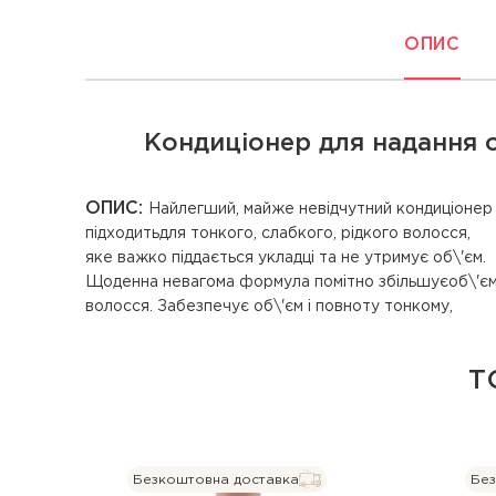
ОПИС
Кондиціонер для надання об
ОПИС:
Найлегший, майже невідчутний кондиціонер
слабкому, рідкому волоссю, що піддається укладці.
підходитьдля тонкого, слабкого, рідкого волосся,
Відновлює волосся, роблячи його здоровими.
яке важко піддається укладці та не утримує об\'єм.
Щоденна невагома формула помітно збільшуєоб\'є
волосся. Забезпечує об\'єм і повноту тонкому,
Т
Безкоштовна доставка
Без