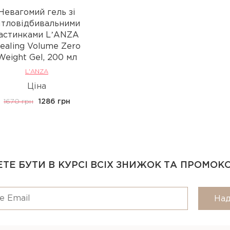
Невагомий гель зі
ітловідбивальними
астинками LʼANZA
ealing Volume Zero
Weight Gel, 200 мл
L'ANZA
Ціна
1670 грн
1286 грн
ТЕ БУТИ В КУРСІ ВСІХ ЗНИЖОК ТА ПРОМОК
Над