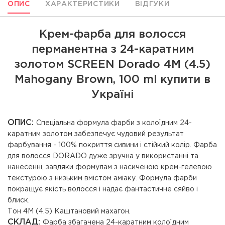
ОПИС
ХАРАКТЕРИСТИКИ
ВІДГУКИ
Крем-фарба для волосся
перманентна з 24-каратним
золотом SCREEN Dorado 4M (4.5)
Mahogany Вrown, 100 ml купити в
Україні
ОПИС:
Спеціальна формула фарби з колоїдним 24-
каратним золотом забезпечує чудовий результат
фарбування - 100% покриття сивини і стійкий колір. Фарба
для волосся DORADO дуже зручна у використанні та
нанесенні, завдяки формулам з насиченою крем-гелевою
текстурою з низьким вмістом аміаку. Формула фарби
покращує якість волосся і надає фантастичне сяйво і
блиск.
Тон 4M (4.5) Каштановий махагон.
СКЛАД:
Фарба збагачена 24-каратним колоїдним