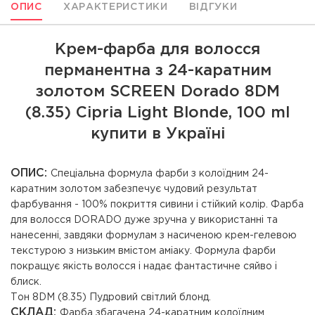
ОПИС
ХАРАКТЕРИСТИКИ
ВІДГУКИ
Крем-фарба для волосся
перманентна з 24-каратним
золотом SCREEN Dorado 8DM
(8.35) Cipria Light Вlonde, 100 ml
купити в Україні
ОПИС:
Спеціальна формула фарби з колоїдним 24-
каратним золотом забезпечує чудовий результат
фарбування - 100% покриття сивини і стійкий колір. Фарба
для волосся DORADO дуже зручна у використанні та
нанесенні, завдяки формулам з насиченою крем-гелевою
текстурою з низьким вмістом аміаку. Формула фарби
покращує якість волосся і надає фантастичне сяйво і
блиск.
Тон 8DM (8.35) Пудровий світлий блонд.
СКЛАД:
Фарба збагачена 24-каратним колоїдним