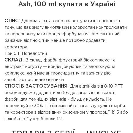
Ash, 100 ml купити в Україні
ОПИС:
Допомагають точно налаштувати інтенсивність
тону, що дає змогу вимогливим колористам контролювати
та персоналізувати процес фарбування. Чим світліший
бажаний відтінок, тим менше потрібно додавати
коректора.
Тон 0.11 Попелястий.
СКЛАД:
В складі фарби фруктовий біокомплекс та
екстракт йогурту — кондиціонуючий та зволожуючи
комплекс, який має антиоксидантну та захисну дію,
запобігає посіченню кінчиків.
СПОСІБ ЗАСТОСУВАННЯ:
Для відтінків від 8-10 РГТ
рекомендуємо додавати до 5% до загальної кількості
фарби, для темніших відтінків - більшу кількість. Не
перевищуйте 30%. Потім змішайте загальну суміш фарби
та коректора з відповідним окисником у пропорції: 1:1,5 або
з лінійкою Супер блонди 1:2.