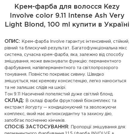
Крем-фарба для волосся Kezy
Involve color 9.11 Intense Ash Very
Light Blond, 100 ml купити в Україні
ОПИС:
Крем-фарба Involve гарантує інтенсивний, стійкий,
рівний та блискучий результат. Багатофункціональна мікс
система, сучасна крем-фарба, яка, залежно від способу
змішування, може виконувати функцію: перманентного
фарбування, напівперманентного та світлопрозорого
тонування. Повністю покриває сивину. Швидко
змішується, має кремову консистенцію, легко наноситься
та не залишає слідів на шкірі.
Тон 9.11 Насичений попелястий дуже світлий блонд.
СКЛАД:
В складі фарби фруктовий біокомплекс та
екстракт йогурту — кондиціонуючий та зволожуючи
комплекс, який має антиоксидантну та захисну дію,
запобігає посіченню кінчиків.
СПОСІБ ЗАСТОСУВАННЯ:
Пропорції змішування для:
перманентного фарбування 1:1,5 (фарба INVOLVE +