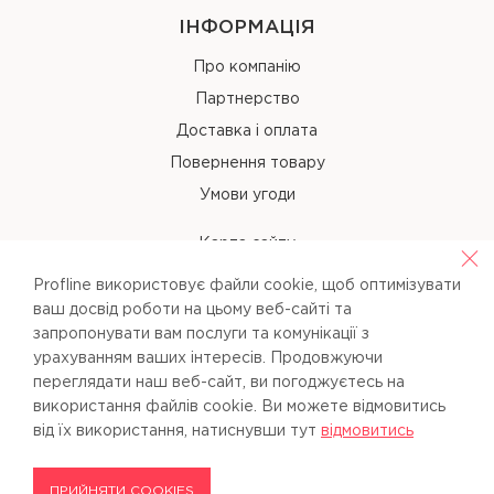
ІНФОРМАЦІЯ
Про компанію
Партнерство
Доставка і оплата
Повернення товару
Умови угоди
Карта сайту
Profline використовує файли cookie, щоб оптимізувати
КОНТАКТИ
ваш досвід роботи на цьому веб-сайті та
запропонувати вам послуги та комунікації з
+38 (067) 238-97-40
урахуванням ваших інтересів. Продовжуючи
переглядати наш веб-сайт, ви погоджуєтесь на
info@pl-beauty.com.ua
використання файлів cookie. Ви можете вiдмовитись
вiд їх використання, натиснувши тут
вiдмовитись
ПРИЙНЯТИ COOKIES