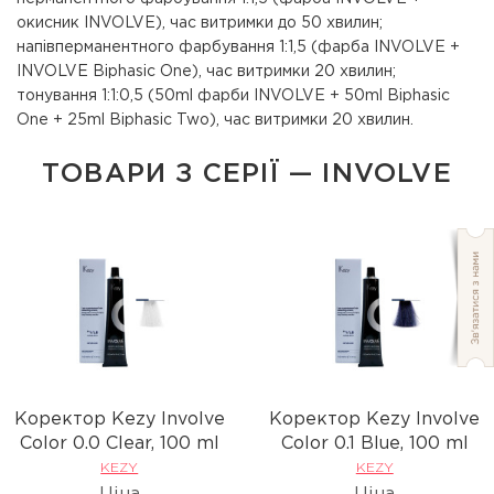
окисник INVOLVE), час витримки до 50 хвилин;
напівперманентного фарбування 1:1,5 (фарба INVOLVE +
INVOLVE Biphasic One), час витримки 20 хвилин;
тонування 1:1:0,5 (50ml фарби INVOLVE + 50ml Biphasic
One + 25ml Biphasic Two), час витримки 20 хвилин.
ТОВАРИ З СЕРІЇ — INVOLVE
Коректор Kezy Involve
Коректор Kezy Involve
Сolor 0.0 Clear, 100 ml
Сolor 0.1 Blue, 100 ml
KEZY
KEZY