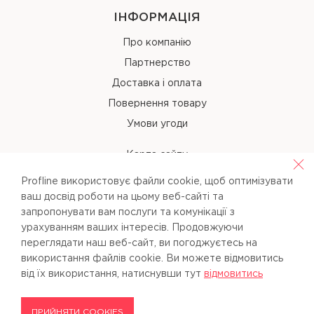
ІНФОРМАЦІЯ
Про компанію
Партнерство
Доставка і оплата
Повернення товару
Умови угоди
Карта сайту
Profline використовує файли cookie, щоб оптимізувати
КОНТАКТИ
ваш досвід роботи на цьому веб-сайті та
запропонувати вам послуги та комунікації з
+38 (067) 238-97-40
урахуванням ваших інтересів. Продовжуючи
переглядати наш веб-сайт, ви погоджуєтесь на
info@pl-beauty.com.ua
використання файлів cookie. Ви можете вiдмовитись
вiд їх використання, натиснувши тут
вiдмовитись
ПРИЙНЯТИ COOKIES