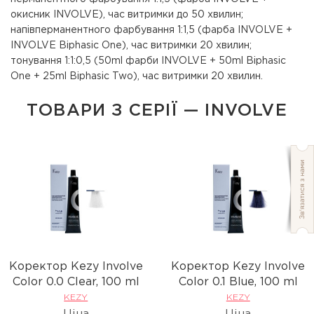
окисник INVOLVE), час витримки до 50 хвилин;
напівперманентного фарбування 1:1,5 (фарба INVOLVE +
INVOLVE Biphasic One), час витримки 20 хвилин;
тонування 1:1:0,5 (50ml фарби INVOLVE + 50ml Biphasic
One + 25ml Biphasic Two), час витримки 20 хвилин.
ТОВАРИ З СЕРІЇ — INVOLVE
Коректор Kezy Involve
Коректор Kezy Involve
Сolor 0.0 Clear, 100 ml
Сolor 0.1 Blue, 100 ml
KEZY
KEZY