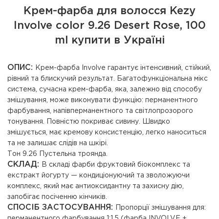
Крем-фарба для волосся Kezy
Involve color 9.26 Desert Rose, 100
ml купити в Україні
ОПИС:
Крем-фарба Involve гарантує інтенсивний, стійкий,
рівний та блискучий результат. Багатофункціональна мікс
система, сучасна крем-фарба, яка, залежно від способу
змішування, може виконувати функцію: перманентного
фарбування, напівперманентного та світлопрозорого
тонування. Повністю покриває сивину. Швидко
змішується, має кремову консистенцію, легко наноситься
та не залишає слідів на шкірі.
Тон 9.26 Пустельна троянда.
СКЛАД:
В складі фарби фруктовий біокомплекс та
екстракт йогурту — кондиціонуючий та зволожуючи
комплекс, який має антиоксидантну та захисну дію,
запобігає посіченню кінчиків.
СПОСІБ ЗАСТОСУВАННЯ:
Пропорції змішування для:
перманентного фарбування 1:1,5 (фарба INVOLVE +