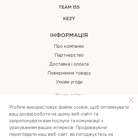
TEAM 155
KEZY
ІНФОРМАЦІЯ
Про компанію
Партнерство
Доставка і оплата
Повернення товару
Умови угоди
Карта сайту
Profline використовує файли cookie, щоб оптимізувати
КОНТАКТИ
ваш досвід роботи на цьому веб-сайті та
запропонувати вам послуги та комунікації з
+38 (067) 238-97-40
урахуванням ваших інтересів. Продовжуючи
переглядати наш веб-сайт, ви погоджуєтесь на
info@pl-beauty.com.ua