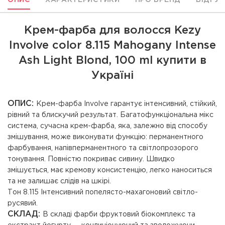
ОПИС
ХАРАКТЕРИСТИКИ
ПРО БРЕНД
ВІДГУ
Крем-фарба для волосся Kezy
Involve color 8.115 Mahogany Intense
Ash Light Blond, 100 ml купити в
Україні
ОПИС:
Крем-фарба Involve гарантує інтенсивний, стійкий,
рівний та блискучий результат. Багатофункціональна мікс
система, сучасна крем-фарба, яка, залежно від способу
змішування, може виконувати функцію: перманентного
фарбування, напівперманентного та світлопрозорого
тонування. Повністю покриває сивину. Швидко
змішується, має кремову консистенцію, легко наноситься
та не залишає слідів на шкірі.
Тон 8.115 Інтенсивний попелясто-махагоновий світло-
русявий.
СКЛАД:
В складі фарби фруктовий біокомплекс та