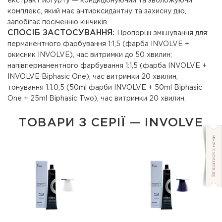
екстракт йогурту — кондиціонуючий та зволожуючи
комплекс, який має антиоксидантну та захисну дію,
запобігає посіченню кінчиків.
СПОСІБ ЗАСТОСУВАННЯ:
Пропорції змішування для:
перманентного фарбування 1:1,5 (фарба INVOLVE +
окисник INVOLVE), час витримки до 50 хвилин;
напівперманентного фарбування 1:1,5 (фарба INVOLVE +
INVOLVE Biphasic One), час витримки 20 хвилин;
тонування 1:1:0,5 (50ml фарби INVOLVE + 50ml Biphasic
One + 25ml Biphasic Two), час витримки 20 хвилин.
ТОВАРИ З СЕРІЇ — INVOLVE