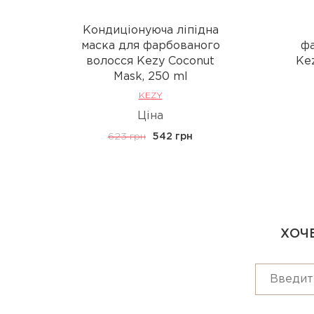
Кондиціонуюча ліпідна
маска для фарбованого
фа
волосся Kezy Coconut
Ke
Mask, 250 ml
KEZY
Ціна
623 грн
542 грн
ХОЧЕ