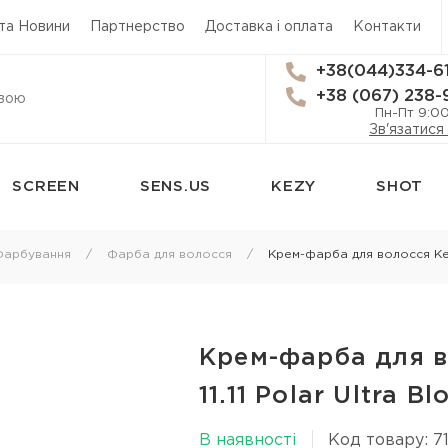
 та Новини
Партнерство
Доставка і оплата
Контакти
+38(044)334-6
+38 (067) 238-
Пн-Пт 9:0
Зв'язатися
SCREEN
SENS.US
KEZY
SHOT
сям
Стайлінг
Трихологія
Фарбування
Фарба для волосся
Крем-фарба для волосся Kezy 
Термозахист
Засоби від вип
Лаки для волосся
Лікування лупи
 для
Мус для волосся
Лікування шкі
Крем-фарба для во
Спрей для укладки волосся
Лосьйон для ш
11.11 Polar Ultra B
я
Гель для волосся
Олія для шкіри
В наявності
Код товару: 71