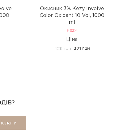
volve
Окисник 3% Kezy Involve
О
1000
Сolor Oxidant 10 Vol, 1000
Сo
ml
KEZY
Ціна
426 грн
371 грн
ОДІВ?
іслати