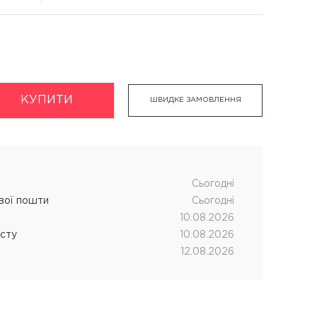
КУПИТИ
укти
Хімічна завивка волосся
ШВИДКЕ ЗАМОВЛЕННЯ
дновник
CUTRIN MUOTO біозавивка
чних процедур
SENSUS SMART біозавивка
SHOT MY PERM
Cьогодні
ової пошти
Cьогодні
LANZA кислотна завивка
10.08.2026
істу
10.08.2026
12.08.2026