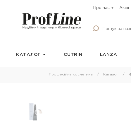
Про нас
Акції
КАТАЛОГ
CUTRIN
LANZA
Фарбування
Догляд за волос
Професійна косметика
Каталог
Фарба для волосся
Шампунь
Освітлюючі продукти
Кондиціонери
Окисник
Бальзами та креми
волосся
Маска тонуюча для волосся
Маски для волосс
Камуфляж для волосся
Олії для волосся