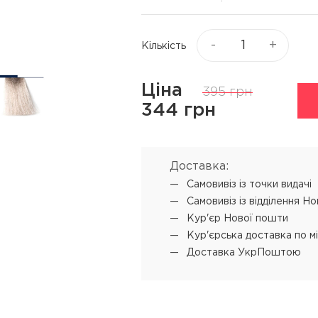
Віск та пасти для волосся
я
Текстуруючі засоби
ся
-
+
Кількість
▼
Показати ще
Ціна
395 грн
ю
Процедури
Супутні прод
344 грн
L'ANZA Keratin Healing Oil
Концентрат-ві
Emergency Service
 обличчя
Мус для техні
Доставка:
L'ANZA Ultimate Treatment
Самовивіз iз точки видачі
SENSUS реконструкція
Самовивіз iз відділення Н
SHOT PRODIGY REPAIR
Кур'єр Нової пошти
кератинове відновлення
Кур'єрська доставка по м
Доставка УкрПоштою
SHOT BI POWER миттєве
відновлення
L'ANZA Color Attach