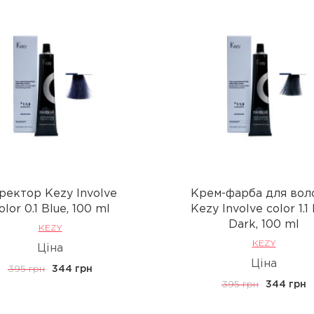
ректор Kezy Involve
Крем-фарба для вол
olor 0.1 Blue, 100 ml
Kezy Involve color 1.1
Dark, 100 ml
KEZY
KEZY
Ціна
Ціна
395 грн
344 грн
395 грн
344 грн