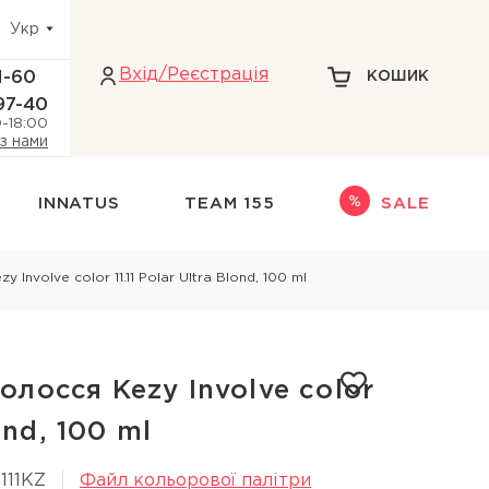
Укр
Вхiд/Реєстрація
1-60
КОШИК
97-40
0-18:00
 з нами
INNATUS
TEAM 155
SALE
Інше
Involve color 11.11 Polar Ultra Blond, 100 ml
адіння волосся
НАБОРИ
НОВИНКИ
ри голови
ТЕРМОЗАХИСТ
лосся Kezy Involve color
кіри голови
ДЛЯ БЛОНДИНОК
lond, 100 ml
 голови
111KZ
Файл кольорової палітри