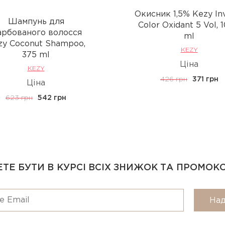
Окисник 1,5% Kezy In
Шампунь для
Сolor Oxidant 5 Vol, 
рбованого волосся
ml
zy Coconut Shampoo,
KEZY
375 ml
Ціна
KEZY
426 грн
371 грн
Ціна
623 грн
542 грн
ТЕ БУТИ В КУРСІ ВСІХ ЗНИЖОК ТА ПРОМОК
Над