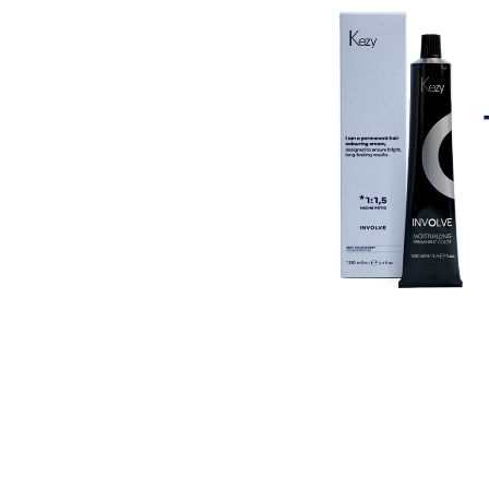
Пігмент прямої дії
Спрей для волосс
СПЕЦСРЕДСТВА
Ампули для волос
▼
Показати ще
Для чоловіків
Догляд за шкіро
Гоління
Догляд за тілом
Догляд за шкірою