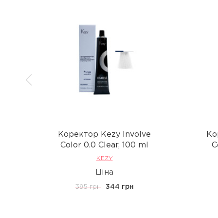
Коректор Kezy Involve
Ко
Сolor 0.0 Clear, 100 ml
С
KEZY
Ціна
395 грн
344 грн