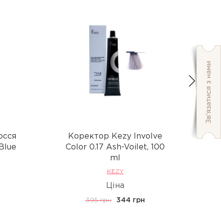
осся
Коректор Kezy Involve
 Blue
Сolor 0.17 Ash-Voilet, 100
ml
KEZY
Ціна
395 грн
344 грн