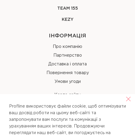
TEAM 155
KEZY
ІНФОРМАЦІЯ
Про компанію
Партнерство
Доставка і оплата
Повернення товару
Умови угоди
Карта сайту
Profline використовує файли cookie, щоб оптимізувати
КОНТАКТИ
ваш досвід роботи на цьому веб-сайті та
запропонувати вам послуги та комунікації з
+38 (067) 238-97-40
урахуванням ваших інтересів. Продовжуючи
переглядати наш веб-сайт, ви погоджуєтесь на
info@pl-beauty.com.ua