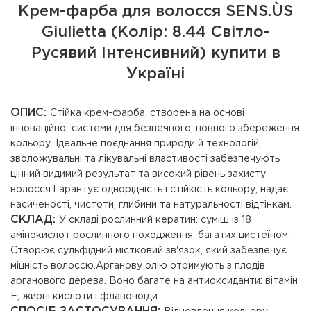
Крем-фарба для волосся SENS.ÙS
Giulietta (Колір: 8.44 Світло-
Русявий Інтенсивний) купити в
Україні
ОПИС:
Стійка крем-фарба, створена на основі
інноваційної системи для безпечного, повного збереження
кольору. Ідеальне поєднання природи й технологій,
зволожувальні та лікувальні властивості забезпечують
цінний видимий результат та високий рівень захисту
волосся.Гарантує однорідність і стійкість кольору, надає
насиченості, чистоти, глибини та натуральності відтінкам.
СКЛАД:
У складі рослинний кератин: суміш із 18
амінокислот рослинного походження, багатих цистеїном.
Створює сульфідний містковий зв'язок, який забезпечує
міцність волоссю.Арганову олію отримують з плодів
арганового дерева. Воно багате на антиоксиданти: вітамін
Е, жирні кислоти і флавоноїди.