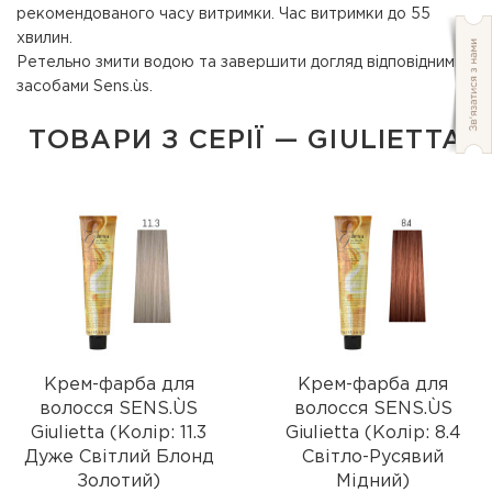
рекомендованого часу витримки. Час витримки до 55
хвилин.
Ретельно змити водою та завершити догляд відповідними
засобами Sens.ùs.
ТОВАРИ З СЕРІЇ — GIULIETTA
Крем-фарба для
Крем-фарба для
волосся SENS.ÙS
волосся SENS.ÙS
Giulietta (Колір: 11.3
Giulietta (Колір: 8.4
Дуже Світлий Блонд
Світло-Русявий
Золотий)
Мідний)