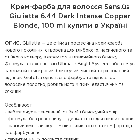
Крем-фарба для волосся Sens.ùs
Giulietta 6.44 Dark Intense Copper
Blonde, 100 ml купити в Україні
ОПИС:
Giulietta — це стійка професійна крем-фарба
нового покоління, створена для глибокого, насиченого та
стійкого кольору з ефектом надзвичайного блиску.
Формула з технологією Ultimate Bright System забезпечує
надзвичайно яскравий, блискучий, чистий та рівномірний
відтінок. Giulietta одночасно фарбує та відновлює
волосяне полотно, робить його м’яким, еластичним та
сяючим.
Особливості:
- забезпечує інтенсивний, стійкий і блискучий колір;
- формула без резорцину — делікатніша для шкіри голови;
- низький вміст аміаку — мінімальний запах та комфорт під
час фарбування;
- гарантує 100% покриття сивини;