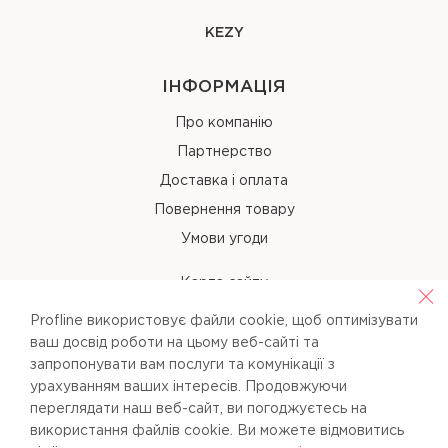
KEZY
ІНФОРМАЦІЯ
Про компанію
Партнерство
Доставка і оплата
Повернення товару
Умови угоди
Карта сайту
Profline використовує файли cookie, щоб оптимізувати
КОНТАКТИ
ваш досвід роботи на цьому веб-сайті та
запропонувати вам послуги та комунікації з
+38 (067) 238-97-40
урахуванням ваших інтересів. Продовжуючи
переглядати наш веб-сайт, ви погоджуєтесь на
info@pl-beauty.com.ua
використання файлів cookie. Ви можете вiдмовитись