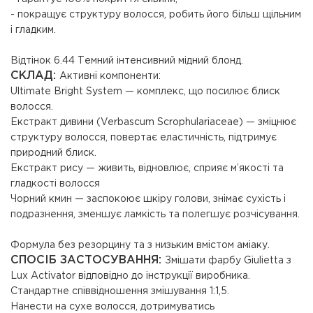
- покращує структуру волосся, робить його більш щільним
і гладким.
Відтінок 6.44 Темний інтенсивний мідний блонд.
СКЛАД:
Активні компоненти:
Ultimate Bright System — комплекс, що посилює блиск
волосся.
Екстракт дивини (Verbascum Scrophulariaceae) — зміцнює
структуру волосся, повертає еластичність, підтримує
природний блиск.
Екстракт рису — живить, відновлює, сприяє м’якості та
гладкості волосся
Чорний кмин — заспокоює шкіру голови, знімає сухість і
подразнення, зменшує ламкість та полегшує розчісування.
Формула без резорцину та з низьким вмістом аміаку.
СПОСІБ ЗАСТОСУВАННЯ:
Змішати фарбу Giulietta з
Lux Activator відповідно до інструкції виробника.
Стандартне співвідношення змішування 1:1,5.
Нанести на сухе волосся, дотримуватись