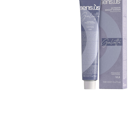
Пігмент прямої дії
Спрей для волосс
СПЕЦСРЕДСТВА
Ампули для волос
▼
Показати ще
Для чоловіків
Догляд за шкіро
Гоління
Догляд за тілом
Догляд за шкірою