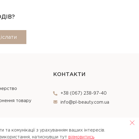
ОДІВ?
іслати
КОНТАКТИ
нерство
+38 (067) 238-97-40
рнення товару
info@pl-beauty.com.ua
и та комунікації з урахуванням ваших інтересів.
 використання, натиснувши тут
вiдмовитись