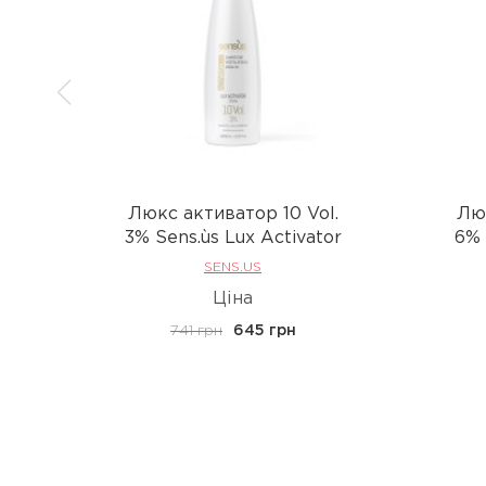
Люкс активатор 10 Vol.
Люк
3% Sens.ùs Lux Activator
6% 
SENS.US
Ціна
741 грн
645 грн