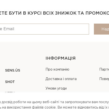
ТЕ БУТИ В КУРСІ ВСІХ ЗНИЖОК ТА ПРОМОК
Над
ІНФОРМАЦІЯ
Про компанію
Парт
SENS.ÙS
Доставка і оплата
Пове
SHOT
Умови угоди
KEZY
Карта сайту
 досвід роботи на цьому веб-сайті та запропонувати вам послуг
на використання файлів cookie. Ви можете вiдмовитись вiд їх