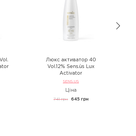
Vol.
Люкс активатор 40
Лю
ator
Vol.12% Sens.ùs Lux
Activator
SENS.US
Ціна
741 грн
645 грн