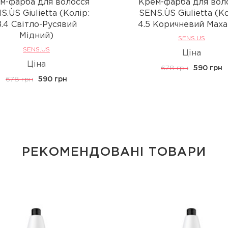
м-фарба для волосся
Крем-фарба для вол
S.ÙS Giulietta (Колір:
SENS.ÙS Giulietta (Ко
8.4 Світло-Русявий
4.5 Коричневий Маха
Мідний)
SENS.US
SENS.US
Ціна
Ціна
678 грн
590 грн
678 грн
590 грн
РЕКОМЕНДОВАНІ ТОВАРИ