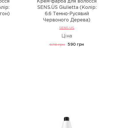
осся
Крем-фарба для волосся
К
лір:
SENS.ÙS Giulietta (Колір:
S
гон)
6.6 Темно-Русявий
Червоного Дерева)
SENS.US
Ціна
678 грн
590 грн