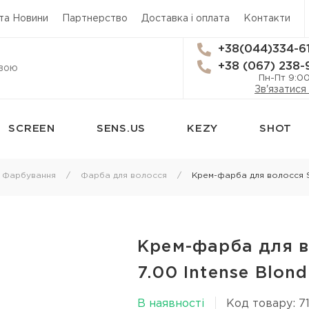
 та Новини
Партнерство
Доставка і оплата
Контакти
+38(044)334-6
+38 (067) 238-
Пн-Пт 9:0
Зв'язатися
SCREEN
SENS.US
KEZY
SHOT
сям
Стайлінг
Трихологія
Фарбування
Фарба для волосся
Крем-фарба для волосся Sen
Термозахист
Засоби від вип
Лаки для волосся
Лікування лупи
 для
Мус для волосся
Лікування шкі
Крем-фарба для во
Спрей для укладки волосся
Лосьйон для ш
7.00 Intense Blond
я
Гель для волосся
Олія для шкіри
В наявності
Код товару: 7