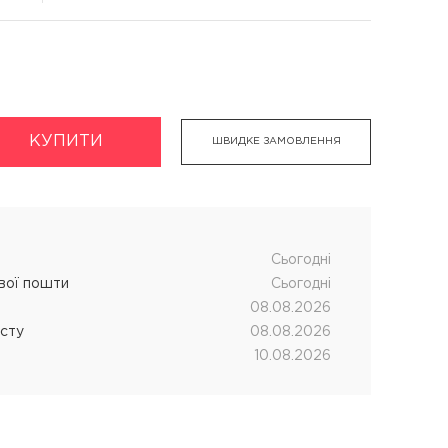
КУПИТИ
укти
Хімічна завивка волосся
ШВИДКЕ ЗАМОВЛЕННЯ
дновник
CUTRIN MUOTO біозавивка
чних процедур
SENSUS SMART біозавивка
SHOT MY PERM
Cьогодні
ової пошти
Cьогодні
LANZA кислотна завивка
08.08.2026
істу
08.08.2026
10.08.2026