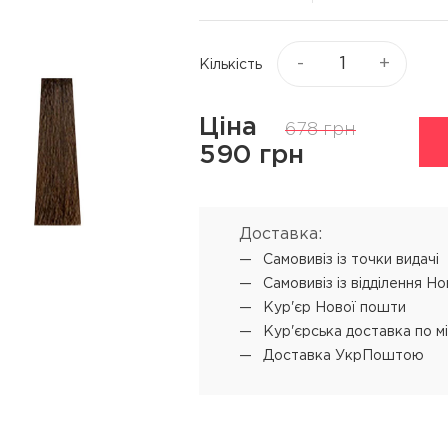
Віск та пасти для волосся
я
Текстуруючі засоби
ся
-
+
Кількість
▼
Показати ще
Ціна
678 грн
ю
Процедури
Супутні прод
590 грн
L'ANZA Keratin Healing Oil
Концентрат-ві
Emergency Service
 обличчя
Мус для техні
Доставка:
L'ANZA Ultimate Treatment
Самовивіз iз точки видачі
SENSUS реконструкція
Самовивіз iз відділення Н
SHOT PRODIGY REPAIR
Кур'єр Нової пошти
кератинове відновлення
Кур'єрська доставка по м
Доставка УкрПоштою
SHOT BI POWER миттєве
відновлення
L'ANZA Color Attach