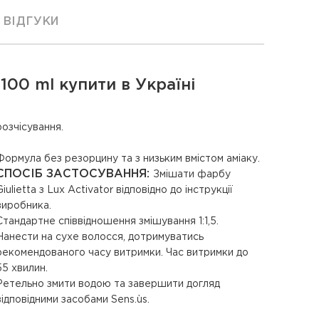
ВІДГУКИ
 100 ml купити в Україні
розчісування.
Формула без резорцину та з низьким вмістом аміаку.
СПОСІБ ЗАСТОСУВАННЯ:
Змішати фарбу
Giulietta з Lux Activator відповідно до інструкції
виробника.
Стандартне співвідношення змішування 1:1,5.
Нанести на сухе волосся, дотримуватись
рекомендованого часу витримки. Час витримки до
55 хвилин.
Ретельно змити водою та завершити догляд
відповідними засобами Sens.ùs.