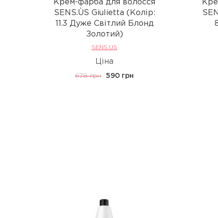
Крем-фарба для волосся
Кре
SENS.ÙS Giulietta (Колір:
SEN
11.3 Дуже Світлий Блонд
Золотий)
SENS.US
Ціна
678 грн
590 грн