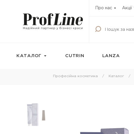
Про нас
Акції
КАТАЛОГ
CUTRIN
LANZA
Фарбування
Догляд за волос
Професійна косметика
Каталог
Фарба для волосся
Шампунь
Освітлюючі продукти
Кондиціонери
Окисник
Бальзами та креми
волосся
Маска тонуюча для волосся
Маски для волосс
Камуфляж для волосся
Олії для волосся