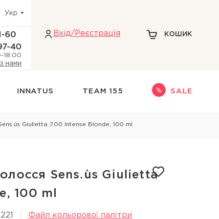
Укр
Вхiд/Реєстрація
1-60
КОШИК
97-40
0-18:00
 з нами
INNATUS
TEAM 155
SALE
Інше
s.ùs Giulietta 7.00 Intense Blonde, 100 ml
адіння волосся
НАБОРИ
НОВИНКИ
ри голови
ТЕРМОЗАХИСТ
лосся Sens.ùs Giulietta
кіри голови
ДЛЯ БЛОНДИНОК
e, 100 ml
 голови
1221
Файл кольорової палітри