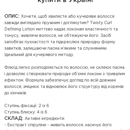
купити в Україні
ОПИС:
Хочете, щоб хвилясте або кучеряве волосся
завжди виглядало пружним і доглянутим? Twisty Curl
Defining Lotion миттєво надає локонам еластичності та
тонусу, живлячи волосся, не обтяжуючи його. Засіб
запобігає пухнастості та підкреслює природну форму
завитків, залишаючи пасма м’якими та слухняними.
Ідеальний для кучерявого методу.
Флюїд легко розподіляється по волоссю, не склеює пасма
і дозволяє створювати природні об’ємні локони з тривалим
ефектом. Формула забезпечує догляд по всій довжині
волосся, зміцнює та відновлює його структуру від коренів
до кінчиків.
Ступінь фіксації: 2 із 6
Ступінь блиску: 4 із 6
СКЛАД:
Активні інгредієнти:
- Екстракт спіруліни - живить волосся, насичує його