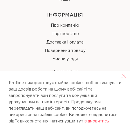
ІНФОРМАЦІЯ
Про компанію
Партнерство
Доставка і оплата
Повернення товару
Умови угоди
Карта сайту
Profline використовує файли cookie, щоб оптимізувати
КОНТАКТИ
ваш досвід роботи на цьому веб-сайті та
запропонувати вам послуги та комунікації з
+38 (067) 238-97-40
урахуванням ваших інтересів. Продовжуючи
переглядати наш веб-сайт, ви погоджуєтесь на
info@pl-beauty.com.ua
використання файлів cookie. Ви можете вiдмовитись
вiд їх використання, натиснувши тут
вiдмовитись