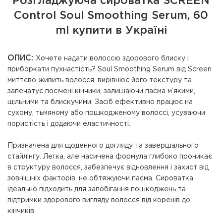
Розгладжуюча сироватка SCREEN
Control Soul Smoothing Serum, 60
ml купити в Україні
ОПИС:
Хочете надати волоссю здорового блиску і
приборкати пухнастість? Soul Smoothing Serum від Screen
миттєво живить волосся, вирівнює його текстуру та
запечатує посічені кінчики, залишаючи пасма м’якими,
щільними та блискучими. Засіб ефективно працює на
сухому, тьмяному або пошкодженому волоссі, усуваючи
пористість і додаючи еластичності.
Призначена для щоденного догляду та завершального
стайлінгу. Легка, але насичена формула глибоко проникає
в структуру волосся, забезпечує відновлення і захист від
зовнішніх факторів, не обтяжуючи пасма. Сироватка
ідеально підходить для запобігання пошкоджень та
підтримки здорового вигляду волосся від коренів до
кінчиків.