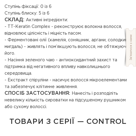
Ступінь фіксації: 0 із 6
Ступінь блиску: 5 із 6
СКЛАД:
Активні інгредієнти:
- TT-Keratin Complex - реконструює волокна волосся,
відновлює цілісність і міцність пасом.
- Ферментовані олії (камелія, соняшник, аргани, солодкий
мигдаль) - живлять і пом’якшують волосся, не обтяжуючи
його.
- Насіння зеленого чаю - антиоксидантний захист та
підтримка від негативного впливу навколишнього
середовища.
- Екстракт спіруліни - насичує волосся мікроелементами
та забезпечує клітинне живлення.
СПОСІБ ЗАСТОСУВАННЯ:
Нанесіть і розподіліть
невелику кількість сироватки на підсушеному рушником
або сухому волоссі.
ТОВАРИ З СЕРІЇ — CONTROL