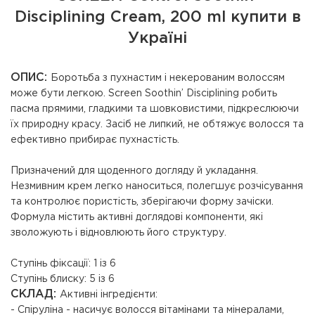
Disciplining Cream, 200 ml купити в
Україні
ОПИС:
Боротьба з пухнастим і некерованим волоссям
може бути легкою. Screen Soothin’ Disciplining робить
пасма прямими, гладкими та шовковистими, підкреслюючи
їх природну красу. Засіб не липкий, не обтяжує волосся та
ефективно прибирає пухнастість.
Призначений для щоденного догляду й укладання.
Незмивним крем легко наноситься, полегшує розчісування
та контролює пористість, зберігаючи форму зачіски.
Формула містить активні доглядові компоненти, які
зволожують і відновлюють його структуру.
Ступінь фіксації: 1 із 6
Ступінь блиску: 5 із 6
СКЛАД:
Активні інгредієнти:
- Спіруліна - насичує волосся вітамінами та мінералами,