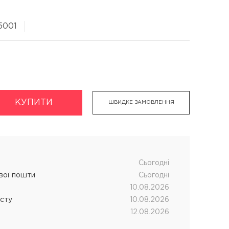
5001
укти
Хімічна завивка волосся
дновник
CUTRIN MUOTO біозавивка
КУПИТИ
ШВИДКЕ ЗАМОВЛЕННЯ
чних процедур
SENSUS SMART біозавивка
SHOT MY PERM
LANZA кислотна завивка
Cьогодні
ової пошти
Cьогодні
10.08.2026
істу
10.08.2026
12.08.2026