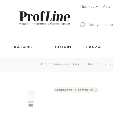
Про нас
Акції
КАТАЛОГ
CUTRIN
LANZA
Фарбування
Догляд за волос
Професійна косметика
Каталог
Д
Фарба для волосся
Шампунь
Освітлюючі продукти
Кондиціонери
Окисник
Бальзами та креми
Безкоштовна доставка
волосся
Маска тонуюча для волосся
Маски для волосс
Камуфляж для волосся
Олії для волосся