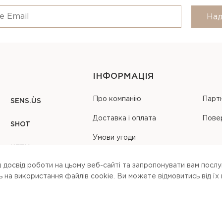
Над
ІНФОРМАЦІЯ
Про компанію
Парт
SENS.ÙS
Доставка і оплата
Пове
SHOT
Умови угоди
KEZY
Карта сайту
 досвід роботи на цьому веб-сайті та запропонувати вам послуг
на використання файлів cookie. Ви можете вiдмовитись вiд їх
 our
terms of service
,
privacy policy
and
cookies policy
.