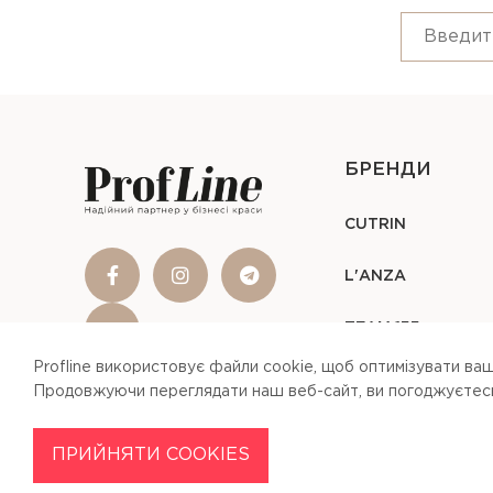
БРЕНДИ
CUTRIN
L'ANZA
TEAM 155
Profline використовує файли cookie, щоб оптимізувати ваш
Продовжуючи переглядати наш веб-сайт, ви погоджуєтесь 
ПРИЙНЯТИ COOKIES
Profline © 2026
Our Site Uses Cookies
By clicking Agree, you agree to