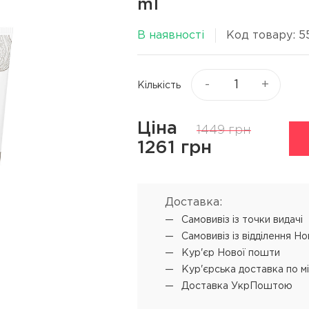
ml
Віск та пасти для волосся
я
Текстуруючі засоби
В наявності
Код товару: 5
ся
▼
Показати ще
-
+
Кількість
ю
Процедури
Супутні прод
Ціна
L'ANZA Keratin Healing Oil
Концентрат-ві
1449 грн
Emergency Service
1261 грн
 обличчя
Мус для техні
L'ANZA Ultimate Treatment
SENSUS реконструкція
Доставка:
SHOT PRODIGY REPAIR
Самовивіз iз точки видачі
кератинове відновлення
Самовивіз iз відділення Н
SHOT BI POWER миттєве
Кур'єр Нової пошти
відновлення
Кур'єрська доставка по м
Доставка УкрПоштою
L'ANZA Color Attach