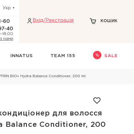
Укр
Вхiд/Реєстрація
1-60
КОШИК
97-40
0-18:00
 з нами
INNATUS
TEAM 155
SALE
Інше
RIN BIO+ Hydra Balance Conditioner, 200 ml
адіння волосся
НАБОРИ
НОВИНКИ
ри голови
ТЕРМОЗАХИСТ
кондиціонер для волосся
кіри голови
ДЛЯ БЛОНДИНОК
 Balance Conditioner, 200
 голови