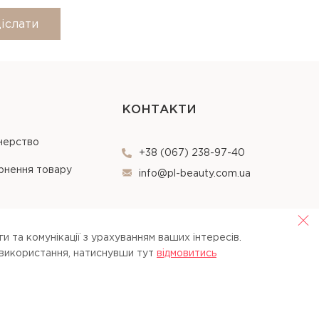
іслати
КОНТАКТИ
нерство
+38 (067) 238-97-40
рнення товару
info@pl-beauty.com.ua
и та комунікації з урахуванням ваших інтересів.
 використання, натиснувши тут
вiдмовитись
Opt Out
Agree