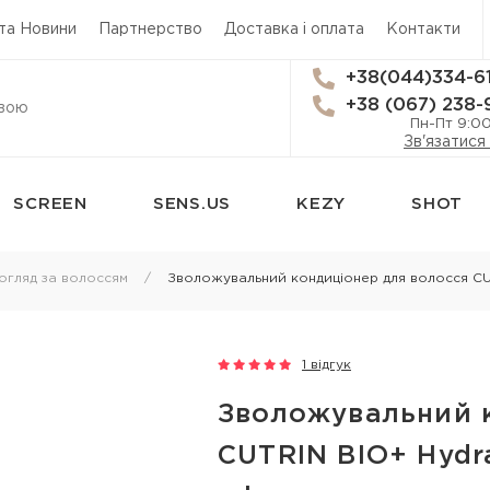
 та Новини
Партнерство
Доставка і оплата
Контакти
+38(044)334-6
+38 (067) 238-
Пн-Пт 9:0
Зв'язатися
SCREEN
SENS.US
KEZY
SHOT
сям
Стайлінг
Трихологія
огляд за волоссям
Зволожувальний кондиціонер для волосся CUT
Термозахист
Засоби від вип
Лаки для волосся
Лікування лупи
1 відгук
 для
Мус для волосся
Лікування шкі
Зволожувальний 
Спрей для укладки волосся
Лосьйон для ш
я
CUTRIN BIO+ Hydra
Гель для волосся
Олія для шкіри