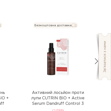
Безкоштовна доставка
унь
Активний лосьйон проти
IO +
лупи CUTRIN BIO + Active
ff
Serum Dandruff Control 3
CUTRIN