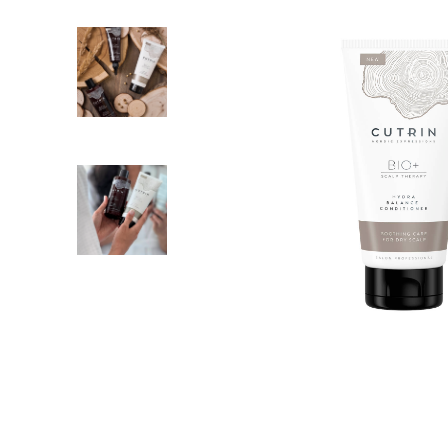
Пігмент прямої дії
Спрей для волосс
СПЕЦСРЕДСТВА
Ампули для волос
▼
Показати ще
Для чоловіків
Догляд за шкіро
Гоління
Догляд за тілом
Догляд за шкірою