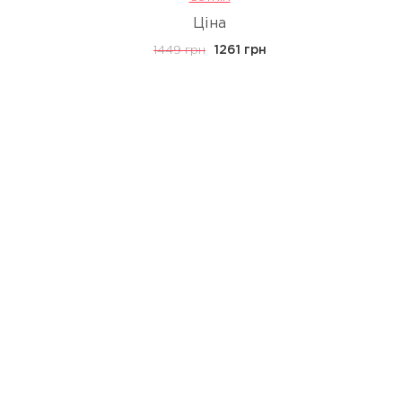
Ціна
1449 грн
1261 грн