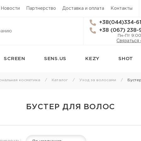
 Новости
Партнерство
Доставка и оплата
Контакты
+38(044)334-6
+38 (067) 238-
Пн-Пт 9:00
Связаться 
SCREEN
SENS.US
KEZY
SHOT
и
Стайлинг
Трихология
нальная косметика
Каталог
Уход за волосами
Бустер
Термозащита
Средства от в
волос
Лаки для волос
БУСТЕР ДЛЯ ВОЛОС
Лечение перх
для волос
Мусс для волос
Лечение кожи
Спрей для укладки волос
Лосьон для ко
Гель для волос
Масло для кож