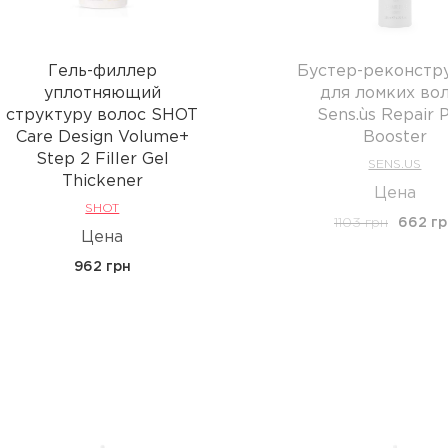
Гель-филлер
Бустер-реконстр
уплотняющий
для ломких во
структуру волос SHOT
Sens.ùs Repair P
Care Design Volume+
Booster
Step 2 Filler Gel
SENS.US
Thickener
Цена
SHOT
1103 грн
662 гр
Цена
962 грн