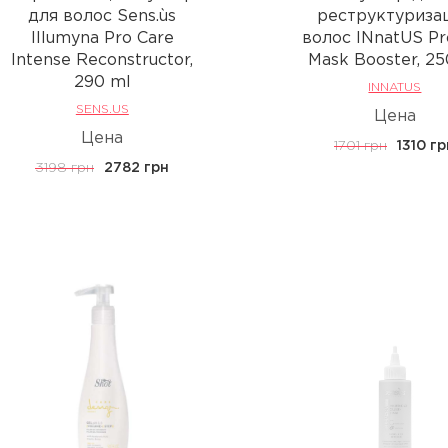
для волос Sens.ùs
реструктуриза
Illumyna Pro Care
волос INnatUS Pr
Intense Reconstructor,
Mask Booster, 25
290 ml
INNATUS
SENS.US
Цена
Цена
1701 грн
1310 г
3198 грн
2782 грн