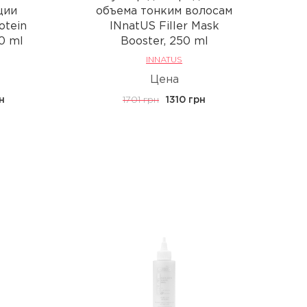
ции
объема тонким волосам
otein
INnatUS Filler Mask
0 ml
Booster, 250 ml
INNATUS
Цена
рн
1701 грн
1310 грн