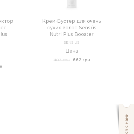
уктор
Крем-Бустер для очень
лос
сухих волос Sens.ùs
lus
Nutri Plus Booster
SENS.US
Цена
1103 грн
662 грн
н