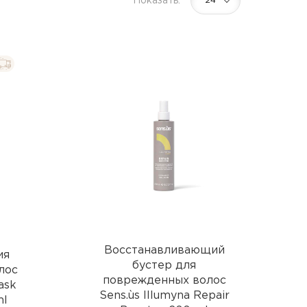
Показать:
24
ие
Химическая завивка
волос
осстановитель
CUTRIN MUOTO биозавивка
ических
SENSUS SMART биозавивка
SHOT MY PERM
LANZA кислотная завивка
Восстанавливающий
ия
бустер для
лос
поврежденных волос
ask
Sens.ùs Illumyna Repair
ml