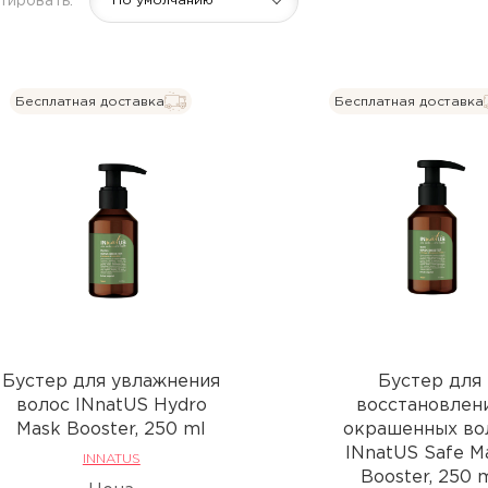
тировать:
По умолчанию
Воски и пасты для волос
Текстурирующие средства
▼
Показать еще
Бесплатная доставка
Бесплатная доставка
Процедуры
Сопутствующ
продукты
L'ANZA Keratin Healing Oil
Emergency Service
Концентрат-в
а
L'ANZA Ultimate Treatment
Мусс для техн
процедур
SENSUS реконструкция
SHOT PRODIGY REPAIR
кератиновое востановление
SHOT BI POWER
Бустер для увлажнения
Бустер для
мгновенное востановление
волос INnatUS Hydro
восстановлен
Mask Booster, 250 ml
окрашенных во
L'ANZA Color Attach
INnatUS Safe M
INNATUS
Booster, 250 