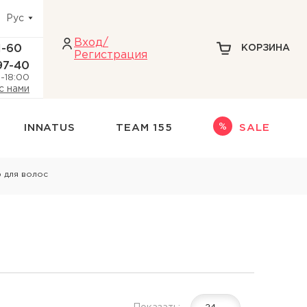
Рус
Вход/
1-60
КОРЗИНА
Регистрация
97-40
-18:00
с нами
INNATUS
TEAM 155
SALE
Для мужчин
 для волос
ыпадения
Средства для бритья
оти
 головы
жи головы
и головы