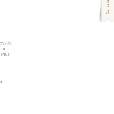
сухих
лос
 Plus
н