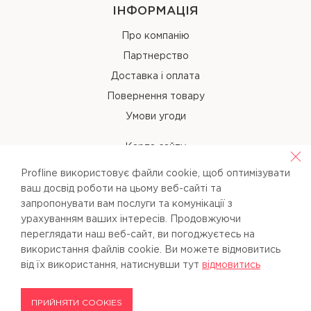
ІНФОРМАЦІЯ
Про компанію
Партнерство
Доставка і оплата
Повернення товару
Умови угоди
Карта сайту
Profline використовує файли cookie, щоб оптимізувати
КОНТАКТИ
ваш досвід роботи на цьому веб-сайті та
запропонувати вам послуги та комунікації з
+38 (067) 238-97-40
урахуванням ваших інтересів. Продовжуючи
переглядати наш веб-сайт, ви погоджуєтесь на
info@pl-beauty.com.ua
використання файлів cookie. Ви можете вiдмовитись
вiд їх використання, натиснувши тут
вiдмовитись
ПРИЙНЯТИ COOKIES
Profline © 2026