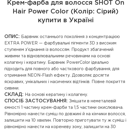
Крем-фарба для волосся SHOT On
Hair Power Color (Колір: Сірий)
купити в Україні
ОПИС:
Барвник останнього покоління з концентрацією
EXTRA POWER — фарбувальні пігменти 3D з високим
ступенем з'єднання із волоссям. Продукт збагачений
живими та відновлювальними речовинами на основі
колагену і кератину. Барвник PowerColor ідеально
підходить для повного або часткового фарбування, для
отримання NEON-Flash ефекту. Дозволяє досягти
яскравих, унікальних і насичених відтінків. Повне покриття
сивини.
СКЛАД:
На основі кератину і колагену.
СПОСІБ ЗАСТОСУВАННЯ:
Змішати в неметалевій
ємності 1 частину крем-фарби та 1,5 частини окислювача.
Рівномірно нанести суміш по довжині й на кінчики волосся,
залишити на 10 хвилин. Повторно приготувати ту ж суміш і
рівномірно нанести на кореневу зону, залишити на 30