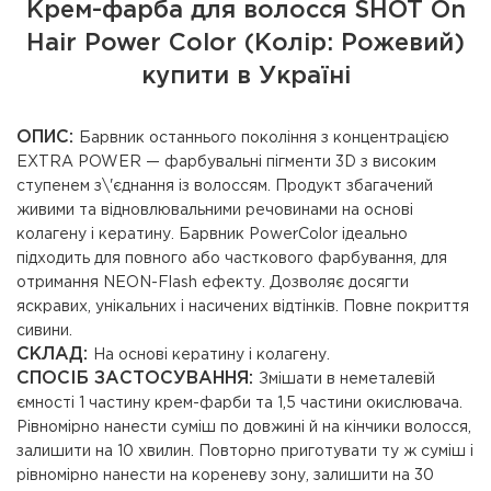
Крем-фарба для волосся SHOT On
Hair Power Color (Колір: Рожевий)
купити в Україні
ОПИС:
Барвник останнього покоління з концентрацією
EXTRA POWER — фарбувальні пігменти 3D з високим
ступенем з\'єднання із волоссям. Продукт збагачений
живими та відновлювальними речовинами на основі
колагену і кератину. Барвник PowerColor ідеально
підходить для повного або часткового фарбування, для
отримання NEON-Flash ефекту. Дозволяє досягти
яскравих, унікальних і насичених відтінків. Повне покриття
сивини.
СКЛАД:
На основі кератину і колагену.
СПОСІБ ЗАСТОСУВАННЯ:
Змішати в неметалевій
ємності 1 частину крем-фарби та 1,5 частини окислювача.
Рівномірно нанести суміш по довжині й на кінчики волосся,
залишити на 10 хвилин. Повторно приготувати ту ж суміш і
рівномірно нанести на кореневу зону, залишити на 30