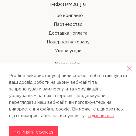
ІНФОРМАЦІЯ
Про компанію
Партнерство
Доставка і оплата
Повернення товару
Умови угоди
Карта сайту
Profline використовує файли cookie, щоб оптимізувати
КОНТАКТИ
ваш досвід роботи на цьому веб-сайті та
запропонувати вам послуги та комунікації з
+38 (067) 238-97-40
урахуванням ваших інтересів. Продовжуючи
переглядати наш веб-сайт, ви погоджуєтесь на
info@pl-beauty.com.ua
використання файлів cookie. Ви можете вiдмовитись
вiд їх використання, натиснувши тут
вiдмовитись
ПРИЙНЯТИ COOKIES
Profline © 2026