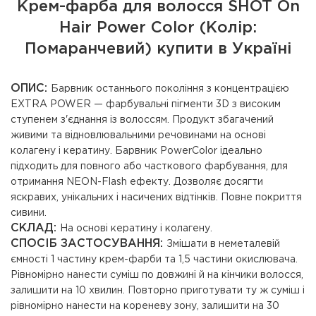
Крем-фарба для волосся SHOT On
Hair Power Color (Колір:
Помаранчевий) купити в Україні
ОПИС:
Барвник останнього покоління з концентрацією
EXTRA POWER — фарбувальні пігменти 3D з високим
ступенем з'єднання із волоссям. Продукт збагачений
живими та відновлювальними речовинами на основі
колагену і кератину. Барвник PowerColor ідеально
підходить для повного або часткового фарбування, для
отримання NEON-Flash ефекту. Дозволяє досягти
яскравих, унікальних і насичених відтінків. Повне покриття
сивини.
СКЛАД:
На основі кератину і колагену.
СПОСІБ ЗАСТОСУВАННЯ:
Змішати в неметалевій
ємності 1 частину крем-фарби та 1,5 частини окислювача.
Рівномірно нанести суміш по довжині й на кінчики волосся,
залишити на 10 хвилин. Повторно приготувати ту ж суміш і
рівномірно нанести на кореневу зону, залишити на 30