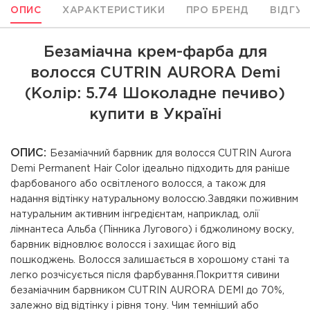
ОПИС
ХАРАКТЕРИСТИКИ
ПРО БРЕНД
ВІДГУ
Безаміачна крем-фарба для
волосся CUTRIN AURORA Demi
(Колір: 5.74 Шоколадне печиво)
купити в Україні
ОПИС:
Безаміачний барвник для волосся CUTRIN Aurora
Demi Permanent Hair Color ідеально підходить для раніше
фарбованого або освітленого волосся, а також для
надання відтінку натуральному волоссю.Завдяки поживним
натуральним активним інгредієнтам, наприклад, олії
лімнантеса Альба (Пінника Лугового) і бджолиному воску,
барвник відновлює волосся і захищає його від
пошкоджень. Волосся залишається в хорошому стані та
легко розчісується після фарбування.Покриття сивини
безаміачним барвником CUTRIN AURORA DEMI до 70%,
залежно від відтінку і рівня тону. Чим темніший або