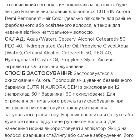
інтенсивніший відтінок, тим покривальна здатність буде
вищою.Безаміачний барвник для волосся CUTRIN Aurora
Demi Permanent Hair Color ідеально підходить для раніше
фарбованого або освітленого волосся, а також для
надання відтінку натуральному волоссю.
СКЛАД:
Aqua (Water), Cetearyl Alcohol, Ceteareth-50,
PEG-40, Hydrogenated Castor Oil, Propylene Glycol.Aqua
(Water), Cetearyl Alcohol, Ceteareth-50, PEG-40,
Hydrogenated Castor Oil, Propylene Glycol.Активні
інгредієнти: Олія насіння журавлини.
СПОСІБ ЗАСТОСУВАННЯ:
Застосовується з
окислювачем Aurora. Пропорція змішування безаміачного
барвника CUTRIN AURORA DEMI з окислювачем 1:2
(наприклад, 30 г барвника і 60 г окислювача). Для
отримання оптимального результату фарбування при
змішуванні використовуйте шкалу визначення
натурального рівня тону. Барвник наноситься на сухе або
дуже ретельно підсушене рушником волосся. Для
нанесення можна використовувати аплікатор. Якщо на
волоссі є залишки стайлінгу або сильне забруднення, його