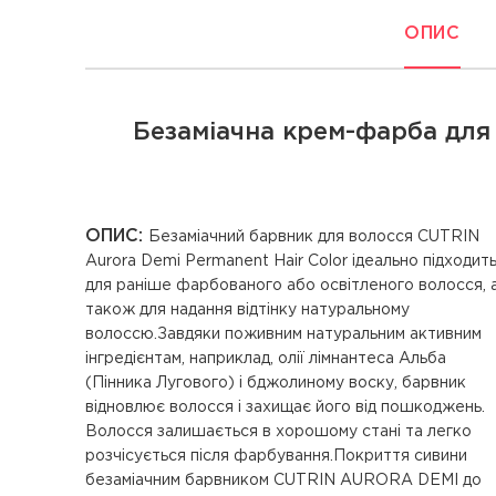
ОПИС
Безаміачна крем-фарба для
ОПИС:
Безаміачний барвник для волосся CUTRIN
освітленого волосся, а також для надання відтінку
Aurora Demi Permanent Hair Color ідеально підходит
для раніше фарбованого або освітленого волосся, 
також для надання відтінку натуральному
волоссю.Завдяки поживним натуральним активним
інгредієнтам, наприклад, олії лімнантеса Альба
(Пінника Лугового) і бджолиному воску, барвник
відновлює волосся і захищає його від пошкоджень.
Волосся залишається в хорошому стані та легко
розчісується після фарбування.Покриття сивини
безаміачним барвником CUTRIN AURORA DEMI до