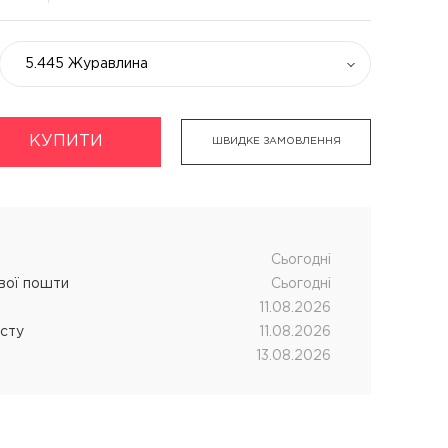
5.445 Журавлина
КУПИТИ
укти
Хімічна завивка волосся
ШВИДКЕ ЗАМОВЛЕННЯ
дновник
CUTRIN MUOTO біозавивка
чних процедур
SENSUS SMART біозавивка
SHOT MY PERM
Cьогодні
ової пошти
Cьогодні
LANZA кислотна завивка
11.08.2026
істу
11.08.2026
13.08.2026