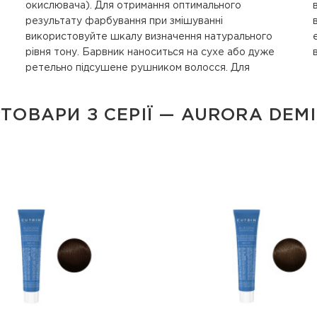
окислювача). Для отримання оптимального
витримки ретельно емульгуйте барвник на шкірі та
результату фарбування при змішуванні
волоссі з невеликою кількістю води. Після
використовуйте шкалу визначення натурального
емульгування промийте волосся спочатку теплою
рівня тону. Барвник наноситься на сухе або дуже
ретельно підсушене рушником волосся. Для
ТОВАРИ З СЕРІЇ — AURORA DEMI