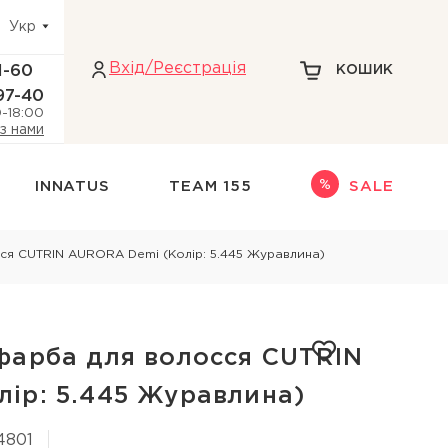
Укр
Вхiд/Реєстрація
1-60
КОШИК
97-40
0-18:00
 з нами
INNATUS
TEAM 155
SALE
Інше
ся CUTRIN AURORA Demi (Колір: 5.445 Журавлина)
адіння волосся
НАБОРИ
НОВИНКИ
ри голови
ТЕРМОЗАХИСТ
фарба для волосся CUTRIN
кіри голови
ДЛЯ БЛОНДИНОК
ір: 5.445 Журавлина)
 голови
4801