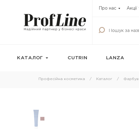
Про нас
Акції
КАТАЛОГ
CUTRIN
LANZA
Фарбування
Догляд за волос
Професійна косметика
Каталог
Фарбув
Фарба для волосся
Шампунь
Освітлюючі продукти
Кондиціонери
Окисник
Бальзами та креми
волосся
Маска тонуюча для волосся
Маски для волосс
Камуфляж для волосся
Олії для волосся