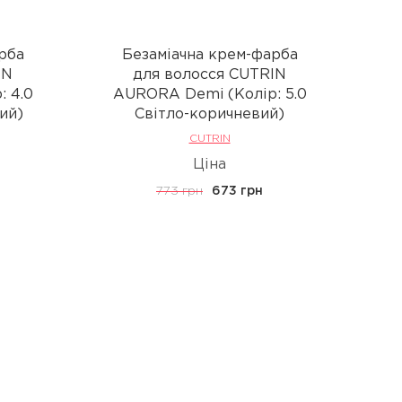
рба
Безаміачна крем-фарба
IN
для волосся CUTRIN
 4.0
AURORA Demi (Колір: 5.0
A
ий)
Світло-коричневий)
CUTRIN
Ціна
773 грн
673 грн