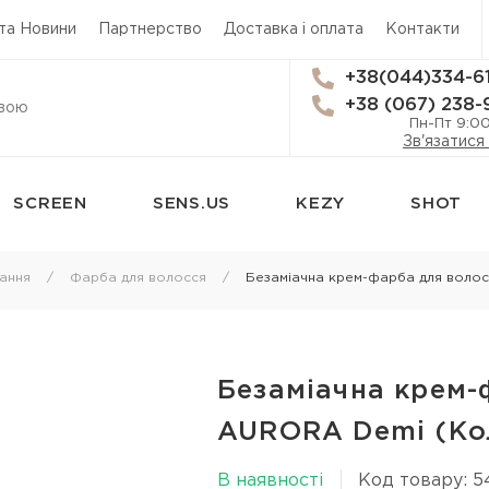
 та Новини
Партнерство
Доставка і оплата
Контакти
+38(044)334-6
+38 (067) 238-
Пн-Пт 9:0
Зв'язатися
SCREEN
SENS.US
KEZY
SHOT
сям
Стайлінг
Трихологія
ання
Фарба для волосся
Безаміачна крем-фарба для волос
Термозахист
Засоби від вип
Лаки для волосся
Лікування лупи
 для
Мус для волосся
Лікування шкі
Безаміачна крем-
Спрей для укладки волосся
Лосьйон для ш
AURORA Demi (Кол
я
Гель для волосся
Олія для шкіри
В наявності
Код товару: 5