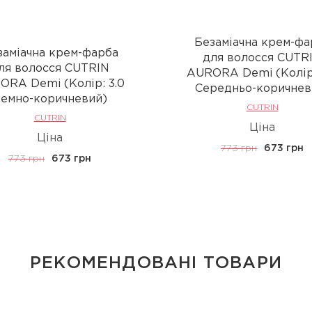
Безаміачна крем-фа
заміачна крем-фарба
для волосся CUTR
ля волосся CUTRIN
AURORA Demi (Колір:
ORA Demi (Колір: 3.0
Середньо-коричнев
емно-коричневий)
CUTRIN
CUTRIN
Ціна
Ціна
773 грн
673 грн
773 грн
673 грн
РЕКОМЕНДОВАНІ ТОВАРИ