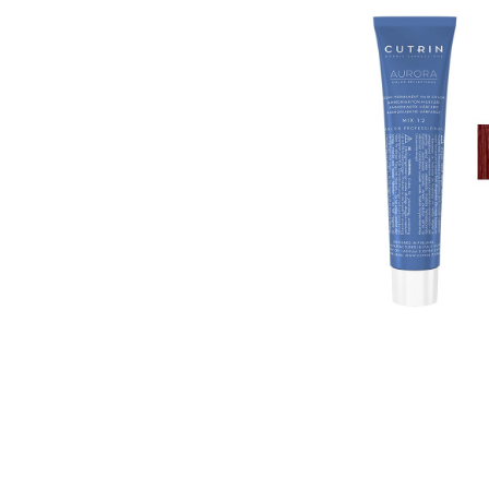
Пігмент прямої дії
Спрей для волосс
СПЕЦСРЕДСТВА
Ампули для волос
▼
Показати ще
Для чоловіків
Догляд за шкіро
Гоління
Догляд за тілом
Догляд за шкірою