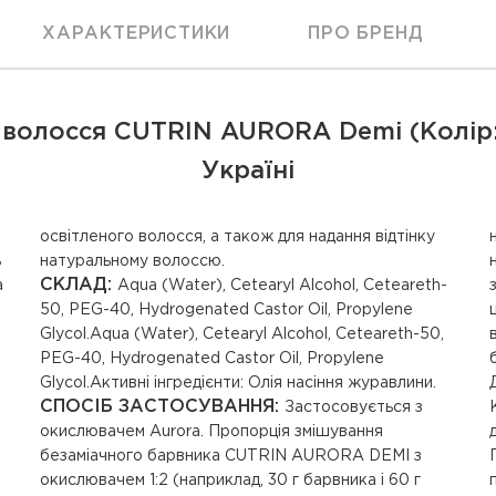
ХАРАКТЕРИСТИКИ
ПРО БРЕНД
 волосся CUTRIN AURORA Demi (Колір:
Україні
ь
натуральному волоссю.
СКЛАД:
а
Aqua (Water), Cetearyl Alcohol, Ceteareth-
50, PEG-40, Hydrogenated Castor Oil, Propylene
Glycol.Aqua (Water), Cetearyl Alcohol, Ceteareth-50,
PEG-40, Hydrogenated Castor Oil, Propylene
Glycol.Активні інгредієнти: Олія насіння журавлини.
СПОСІБ ЗАСТОСУВАННЯ:
Застосовується з
Контролюйте результат освітлення! - Для
окислювачем Aurora. Пропорція змішування
делікатного зафарбовування сивини — 40 хвилин; -
безаміачного барвника CUTRIN AURORA DEMI з
Після хімічної завивки — 10-15 хв. Завершення
окислювачем 1:2 (наприклад, 30 г барвника і 60 г
процедури фарбування: Після завершення часу