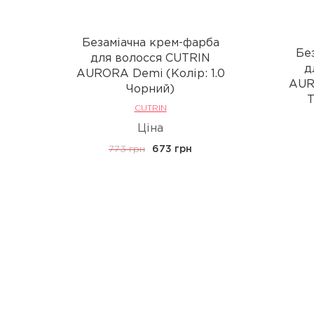
Безаміачна крем-фарба
Бе
для волосся CUTRIN
д
AURORA Demi (Колір: 1.0
AUR
Чорний)
Т
CUTRIN
Ціна
773 грн
673 грн