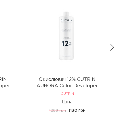
RIN
Окислювач 12% CUTRIN
oper
AURORA Color Developer
A
CUTRIN
Ціна
1299 грн
1130 грн