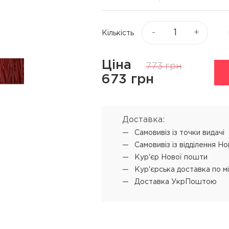
Віск та пасти для волосся
я
Текстуруючі засоби
ся
-
+
Кількість
▼
Показати ще
Ціна
773 грн
ю
Процедури
Супутні прод
673 грн
L'ANZA Keratin Healing Oil
Концентрат-ві
Emergency Service
 обличчя
Мус для техні
Доставка:
L'ANZA Ultimate Treatment
Самовивіз iз точки видачі
SENSUS реконструкція
Самовивіз iз відділення Н
SHOT PRODIGY REPAIR
Кур'єр Нової пошти
кератинове відновлення
Кур'єрська доставка по м
Доставка УкрПоштою
SHOT BI POWER миттєве
відновлення
L'ANZA Color Attach