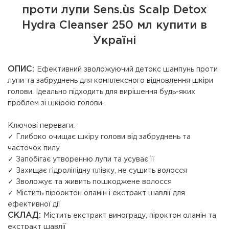
проти лупи Sens.ùs Scalp Detox
Hydra Cleanser 250 мл купити в
Україні
ОПИС:
Ефективний зволожуючий детокс шампунь проти
лупи та забруднень для комплексного відновлення шкіри
голови. Ідеально підходить для вирішення будь-яких
проблем зі шкірою голови.
Ключові переваги:
✓ Глибоко очищає шкіру голови від забруднень та
часточок пилу
✓ Запобігає утворенню лупи та усуває її
✓ Захищає гідроліпідну плівку, не сушить волосся
✓ Зволожує та живить пошкоджене волосся
✓ Містить пірооктон оламін і екстракт шавлії для
ефективної дії
СКЛАД:
Містить екстракт винограду, піроктон оламін та
екстракт шавлії