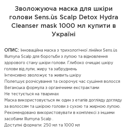
Зволожуюча маска для шкіри
голови Sens.ùs Scalp Detox Hydra
Cleanser mask 1000 мл купити в
Україні
ОПИС:
Інноваційна маска з трихологічної лінійки Sens.ùs
Illumyna Scalp для боротьби з лупою та відновлення
здорового стану шкіри голови. Глибоко очищає шкіру
голови від лупи, жиру та забруднень
Інтенсивно зволожує та живить шкіру
Полегшує розчісування та скорочує час сушіння волосся
Веганська формула з органічними екстрактами
Не тестується на тваринах
Маска використовується як один з етапів догліяду догляду
за волоссям та шкірою голови з сухою та жирною лупою.
Рекомендовано використовувати в комплексі з іншими
засобами Illumyna Scalp .
Доступні формати: 250 мл та 1000 мл