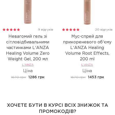
9 відгуків
20 відгуків
Невагомий гель зі
Мус-спрей для
сітловідбивальними
прикореневого обʼєму
частинками LʼANZA
LʼANZA Healing
Healing Volume Zero
Volume Root Effects,
Weight Gel, 200 мл
200 ml
L'ANZA
L'ANZA
Ціна
Ціна
1670 грн
1286 грн
1670 грн
1453 грн
ХОЧЕТЕ БУТИ В КУРСІ ВСІХ ЗНИЖОК ТА
ПРОМОКОДІВ?