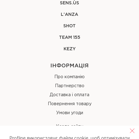
SENS.ÙS
L'ANZA
SHOT
TEAM 155
KEZY
ІНФОРМАЦІЯ
Про компанію
Партнерство
Доставка і оплата
Повернення товару
Умови угоди
Карта сайту
Profline використовує файли cookie, щоб оптимізувати