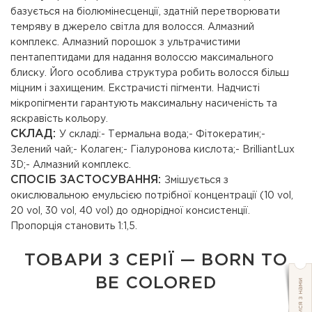
базується на біолюмінесценції, здатній перетворювати
темряву в джерело світла для волосся. Алмазний
комплекс. Алмазний порошок з ультрачистими
пентапептидами для надання волоссю максимального
блиску. Його особлива структура робить волосся більш
міцним і захищеним. Екстрачисті пігменти. Надчисті
мікропігменти гарантують максимальну насиченість та
яскравість кольору.
СКЛАД:
У складі:- Термальна вода;- Фітокератин;-
Зелений чай;- Колаген;- Гіалуронова кислота;- BrilliantLux
3D;- Алмазний комплекс.
СПОСІБ ЗАСТОСУВАННЯ:
Змішується з
окислювальною емульсією потрібної концентрації (10 vol,
20 vol, 30 vol, 40 vol) до однорідної консистенції.
Пропорція становить 1:1,5.
ТОВАРИ З СЕРІЇ — BORN TO
BE COLORED