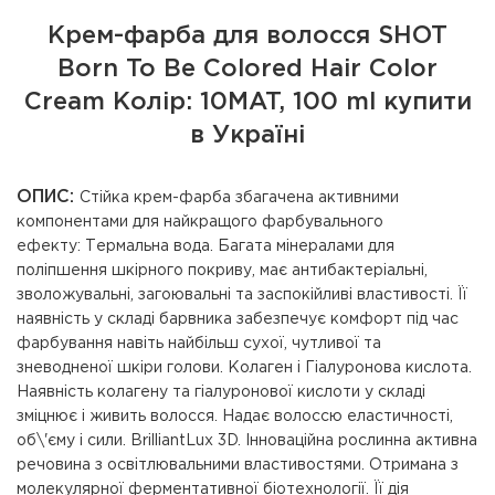
Крем-фарба для волосся SHOT
Born To Be Colored Hair Color
Cream Колір: 10MAT, 100 ml купити
в Україні
ОПИС:
Стійка крем-фарба збагачена активними
компонентами для найкращого фарбувального
ефекту: Термальна вода. Багата мінералами для
поліпшення шкірного покриву, має антибактеріальні,
зволожувальні, загоювальні та заспокійливі властивості. Її
наявність у складі барвника забезпечує комфорт під час
фарбування навіть найбільш сухої, чутливої та
зневодненої шкіри голови. Колаген і Гіалуронова кислота.
Наявність колагену та гіалуронової кислоти у складі
зміцнює і живить волосся. Надає волоссю еластичності,
об\'єму і сили. BrilliantLux 3D. Інноваційна рослинна активна
речовина з освітлювальними властивостями. Отримана з
молекулярної ферментативної біотехнології. Її дія