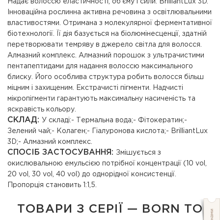
Надає волоссю еластичності, об'єму і сили. BrilliantLux 3D.
Інноваційна рослинна активна речовина з освітлювальними
властивостями. Отримана з молекулярної ферментативної
біотехнології. Її дія базується на біолюмінесценції, здатній
перетворювати темряву в джерело світла для волосся.
Алмазний комплекс. Алмазний порошок з ультрачистими
пентапептидами для надання волоссю максимального
блиску. Його особлива структура робить волосся більш
міцним і захищеним. Екстрачисті пігменти. Надчисті
мікропігменти гарантують максимальну насиченість та
яскравість кольору.
СКЛАД:
У складі:- Термальна вода;- Фітокератин;-
Зелений чай;- Колаген;- Гіалуронова кислота;- BrilliantLux
3D;- Алмазний комплекс.
СПОСІБ ЗАСТОСУВАННЯ:
Змішується з
окислювальною емульсією потрібної концентрації (10 vol,
20 vol, 30 vol, 40 vol) до однорідної консистенції.
Пропорція становить 1:1,5.
ТОВАРИ З СЕРІЇ — BORN TO