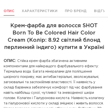
ОПИС
ХАРАКТЕРИСТИКИ
ПРО БРЕНД
ВІДГУ
Крем-фарба для волосся SHOT
Born To Be Colored Hair Color
Cream (Колір: 8.92 світлий блонд
перлинний індиго) купити в Україні
ОПИС:
Стійка крем-фарба збагачена активними
компонентами для найкращого фарбувального ефекту:
Термальна вода. Багата мінералами для поліпшення
шкірного покриву, має антибактеріальні, зволожувальні,
загоювальні та заспокійливі властивості. Її наявність у
складі барвника забезпечує комфорт під час фарбування
навіть найбільш сухої, чутливої ​​та зневодненої шкіри
голови. Колаген і Гіалуронова кислота. Наявність колагену
та гіалуронової кислоти у складі зміцнює і живить волосся.