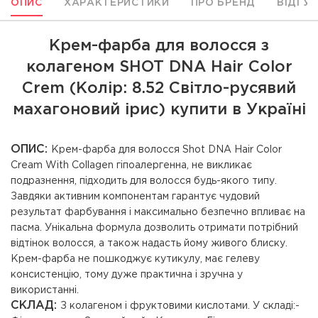
ОПИС
ХАРАКТЕРИСТИКИ
ПРО БРЕНД
ВІДГУ
Крем-фарба для волосся з
колагеном SHOT DNA Hair Color
Crem (Колір: 8.52 Світло-русявий
махагоновий ірис) купити в Україні
ОПИС:
Крем-фарба для волосся Shot DNA Hair Color
Cream With Collagen гіпоалергенна, не викликає
подразнення, підходить для волосся будь-якого типу.
Завдяки активним компонентам гарантує чудовий
результат фарбування і максимально безпечно впливає на
пасма. Унікальна формула дозволить отримати потрібний
відтінок волосся, а також надасть йому живого блиску.
Крем-фарба не пошкоджує кутикулу, має гелеву
консистенцію, тому дуже практична і зручна у
використанні.
СКЛАД:
З колагеном і фруктовими кислотами. У складі:-