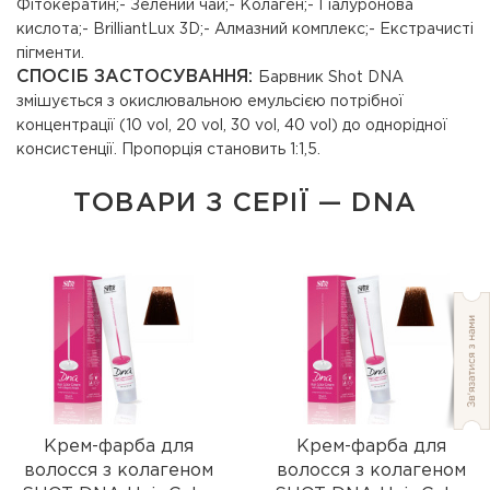
Фітокератин;- Зелений чай;- Колаген;- Гіалуронова
кислота;- BrilliantLux 3D;- Алмазний комплекс;- Екстрачисті
пігменти.
СПОСІБ ЗАСТОСУВАННЯ:
Барвник Shot DNA
змішується з окислювальною емульсією потрібної
концентрації (10 vol, 20 vol, 30 vol, 40 vol) до однорідної
консистенції. Пропорція становить 1:1,5.
ТОВАРИ З СЕРІЇ — DNA
Крем-фарба для
Крем-фарба для
волосся з колагеном
волосся з колагеном