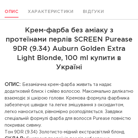
ОПИС
ХАРАКТЕРИСТИКИ
ВІДГУКИ
Крем-фарба без аміаку з
протеїнами перлів SCREEN Purease
9DR (9.34) Auburn Golden Extra
Light Вlonde, 100 ml купити в
Україні
ОПИС:
Безаміачна крем-фарба живить та надає
додатковий блиск і сяйво волоссю. Максимально делікатно
взаємодіє зі шкірою голови. Кремова формула фарбника
забезпечує швидке та легке змішування з оксидантом,
легко наноситься, рівномірно розподіляється. Завдяки
спеціальній формулі фарба для волосся Purease повністю
покриває сивину.
Тон 9DR (9.34) Золотисто-мідний екстрасвітлий блонд.