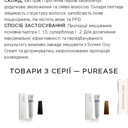
СКЛАД:
Екстракт протеїнів перлів забезпечує
додаткове зволоження та сяйво волоссю. Складні пептиди
зміцнюють структуру волосся, запобігають появі
пошкоджень. Не містить аміак та PPD.
СПОСІБ ЗАСТОСУВАННЯ:
Пропорції змішування:
основна палітра 1 : 1,5; суперблонд 1 : 2. Для досягнення
максимальної ефективності та передбачуваного
результату важливо завжди змішувати з Screen Oxy
Cream та дотримуватись запропонованих пропорцій
розведення.
ТОВАРИ З СЕРІЇ — PUREASE