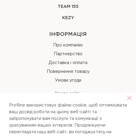
TEAM 155
KEZY
ІНФОРМАЦІЯ
Про компанію
Партнерство
Доставка і оплата
Повернення товару
Умови угоди
Карта сайту
Profline використовує файли cookie, щоб оптимізувати
КОНТАКТИ
ваш досвід роботи на цьому веб-сайті та
запропонувати вам послуги та комунікації з
+38 (067) 238-97-40
урахуванням ваших інтересів. Продовжуючи
переглядати наш веб-сайт, ви погоджуєтесь на
info@pl-beauty.com.ua