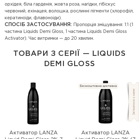
орхідея, біла гарденія, жовта роза, нагідки, гібіскус
червоний, ехінацея, волошка, рослинні пігменти (хлорофіл,
кератиноіди, флавоноіди).
СПОСІБ ЗАСТОСУВАННЯ:
Пропорція змішування: 1:1 (1
частина Liquids Demi Gloss, 1 частина Liquids Demi Gloss
Activator). Час витримки — до 20 хвилин.
ТОВАРИ З СЕРІЇ — LIQUIDS
DEMI GLOSS
Безкоштовна доставка
Активатор LANZA
Активатор LANZA