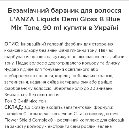
Безаміачний барвник для волосся
LʼANZA Liquids Demi Gloss B Blue
Mix Tone, 90 ml купити в Україні
ОПИС:
Інноваційний гелевий фарбник для створення
нюансів кольору без зміни рівня глибини тону. Під час
фарбування працює на кутикулі, не піднімає рівень глибини
тону. Надає волоссю довготривалого кольору та блиску.
Чудово підійде для тонування освітленого або
знебарвленого волосся, корекції небажаних нюансів,
затемнення, надання сяйва натуральному або раніше
фарбованому волоссю. Зберігає колір до 30 змивань.
Змивається без освітлення.
Тон В Синій мікс тон.
СКЛАД:
До складу входять запатентовані формули:
Lumiplex C - комплекс з вітаміном C та антиоксидантами.
Flower Shield Complex® - рослинний комплекс для фіксації
та захисту кольору - екстракти семи рослин: зелена