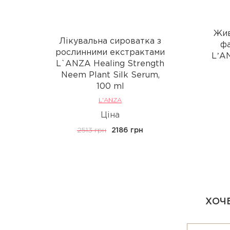
Жив
Лікувальна сироватка з
фа
рослинними екстрактами
LʼAN
L`ANZA Healing Strength
Neem Plant Silk Serum,
100 ml
L'ANZA
Ціна
2513 грн
2186 грн
ХОЧЕ