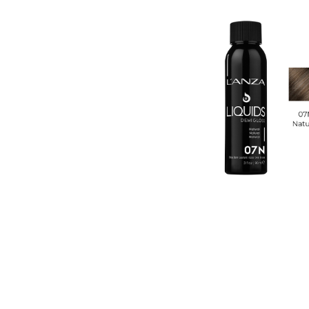
Пігмент прямої дії
Спрей для волосс
СПЕЦСРЕДСТВА
Ампули для волос
▼
Показати ще
Для чоловіків
Догляд за шкіро
Гоління
Догляд за тілом
Догляд за шкірою