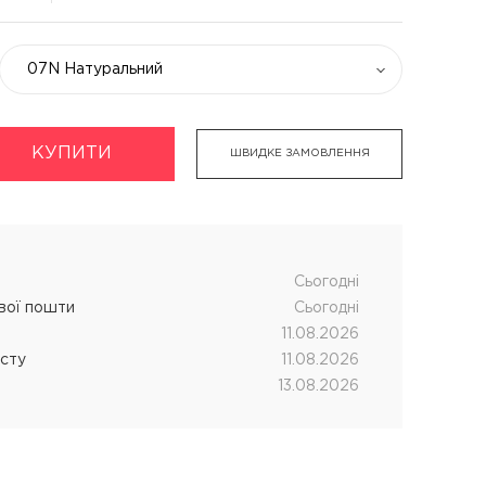
07N Натуральний
КУПИТИ
укти
Хімічна завивка волосся
ШВИДКЕ ЗАМОВЛЕННЯ
дновник
CUTRIN MUOTO біозавивка
чних процедур
SENSUS SMART біозавивка
SHOT MY PERM
Cьогодні
ової пошти
Cьогодні
LANZA кислотна завивка
11.08.2026
істу
11.08.2026
13.08.2026