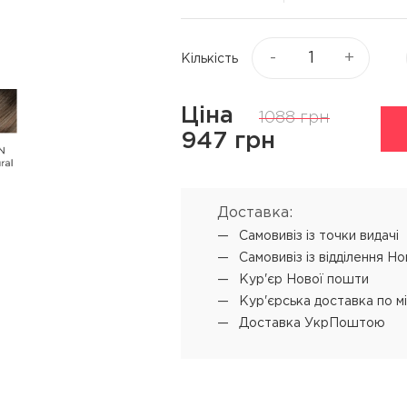
Віск та пасти для волосся
я
Текстуруючі засоби
ся
-
+
Кількість
▼
Показати ще
Ціна
1088 грн
ю
Процедури
Супутні прод
947 грн
L'ANZA Keratin Healing Oil
Концентрат-ві
Emergency Service
 обличчя
Мус для техні
Доставка:
L'ANZA Ultimate Treatment
Самовивіз iз точки видачі
SENSUS реконструкція
Самовивіз iз відділення Н
SHOT PRODIGY REPAIR
Кур'єр Нової пошти
кератинове відновлення
Кур'єрська доставка по м
Доставка УкрПоштою
SHOT BI POWER миттєве
відновлення
L'ANZA Color Attach