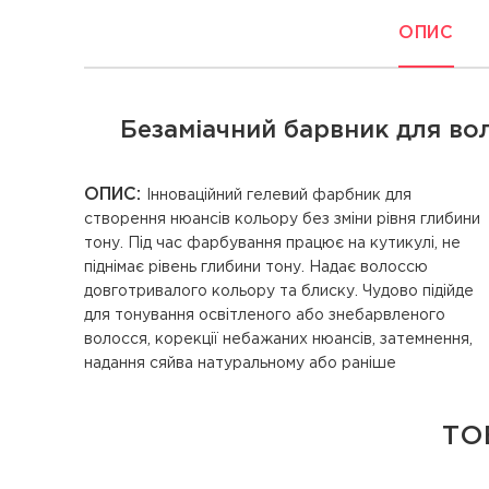
ОПИС
Безаміачний барвник для вол
ОПИС:
Інноваційний гелевий фарбник для
фарбованому волоссю. Зберігає колір до 30
створення нюансів кольору без зміни рівня глибини
тону. Під час фарбування працює на кутикулі, не
піднімає рівень глибини тону. Надає волоссю
довготривалого кольору та блиску. Чудово підійде
для тонування освітленого або знебарвленого
волосся, корекції небажаних нюансів, затемнення,
надання сяйва натуральному або раніше
ТО