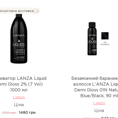
коштовна доставка
иватор LANZA Liquid
Безаміачний барвник
mi Gloss 2% (7 Vol)
волосся LʼANZA Liq
1000 мл
Demi Gloss 01N Natu
Blue/Black, 90 m
L'ANZA
L'ANZA
Ціна
Ціна
1701 грн
1480 грн