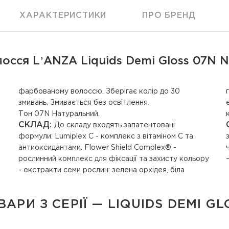
ХАРАКТЕРИСТИКИ
ПРО БРЕНД
осся LʼANZA Liquids Demi Gloss 07N Nat
змивань. Змивається без освітлення.
Тон 07N Натуральний.
СКЛАД:
До складу входять запатентовані
формули: Lumiplex C - комплекс з вітаміном C та
антиоксидантами. Flower Shield Complex® -
рослинний комплекс для фіксації та захисту кольору
- екстракти семи рослин: зелена орхідея, біла
ВАРИ З СЕРІЇ — LIQUIDS DEMI GL