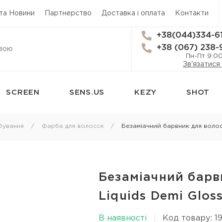
 та Новини
Партнерство
Доставка і оплата
Контакти
+38(044)334-6
+38 (067) 238-
Пн-Пт 9:0
Зв'язатися
SCREEN
SENS.US
KEZY
SHOT
сям
Стайлінг
Трихологія
бування
Фарба для волосся
Безаміачний барвник для волосс
Термозахист
Засоби від вип
Лаки для волосся
Лікування лупи
 для
Мус для волосся
Лікування шкі
Безаміачний барв
Спрей для укладки волосся
Лосьйон для ш
Liquids Demi Gloss
я
Гель для волосся
Олія для шкіри
В наявності
Код товару: 1