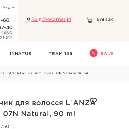
Укр
Вхiд/Реєстрація
1-60
КОШИК
97-40
0-18:00
 з нами
INNATUS
TEAM 155
SALE
Інше
я LʼANZA Liquids Demi Gloss 07N Natural, 90 ml
адіння волосся
НАБОРИ
НОВИНКИ
ри голови
ТЕРМОЗАХИСТ
ник для волосся LʼANZA
кіри голови
ДЛЯ БЛОНДИНОК
 07N Natural, 90 ml
 голови
9750