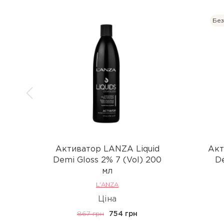
Без
Активатор LANZA Liquid
Акт
Demi Gloss 2% 7 (Vol) 200
De
мл
L'ANZA
Ціна
867 грн
754 грн