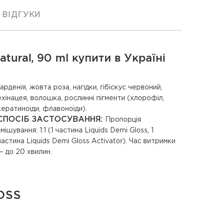
ВІДГУКИ
ural, 90 ml купити в Україні
гарденія, жовта роза, нагідки, гібіскус червоний,
ехінацея, волошка, рослинні пігменти (хлорофіл,
кератиноіди, флавоноіди).
СПОСІБ ЗАСТОСУВАННЯ:
Пропорція
змішування: 1:1 (1 частина Liquids Demi Gloss, 1
частина Liquids Demi Gloss Activator). Час витримки
— до 20 хвилин.
OSS