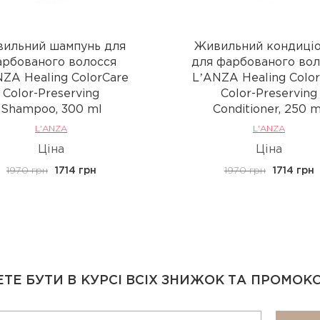
ильний шампунь для
Живильний кондиці
рбованого волосся
для фарбованого вол
ZA Healing ColorCare
LʼANZA Healing Colo
Color-Preserving
Color-Preserving
Shampoo, 300 ml
Conditioner, 250 m
L'ANZA
L'ANZA
Ціна
Ціна
1970 грн
1714 грн
1970 грн
1714 грн
ТЕ БУТИ В КУРСІ ВСІХ ЗНИЖОК ТА ПРОМОК