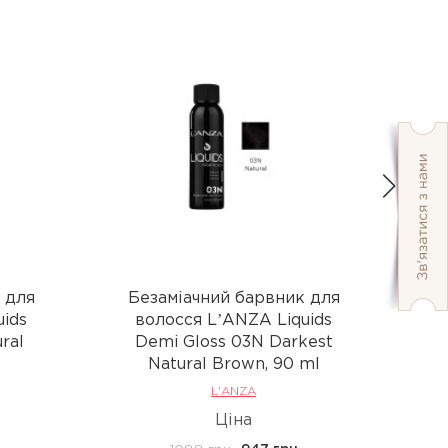
 для
Безаміачний барвник для
Б
uids
волосся LʼANZA Liquids
ral
Demi Gloss 03N Darkest
l
Natural Brown, 90 ml
L'ANZA
Ціна