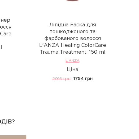
онер
А
Ліпідна маска для
осся
De
пошкодженого та
rCare
фарбованого волосся
LʼANZA Healing ColorCare
l
Trauma Treatment, 150 ml
L'ANZA
Ціна
2016 грн
1754 грн
ОДІВ?