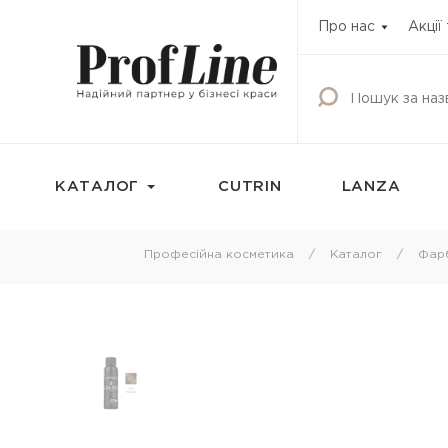
Про нас
Акції
КАТАЛОГ
CUTRIN
LANZA
Фарбування
Догляд за волос
Професійна косметика
Каталог
Фар
Фарба для волосся
Шампунь
Освітлюючі продукти
Кондиціонери
Окисник
Бальзами та креми
волосся
Маска тонуюча для волосся
Маски для волосс
Камуфляж для волосся
Олії для волосся