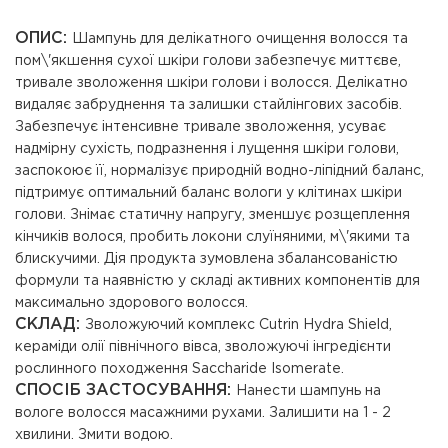
ОПИС:
Шампунь для делікатного очищення волосся та
пом\'якшення сухої шкіри голови забезпечує миттєве,
тривале зволоження шкіри голови і волосся. Делікатно
видаляє забруднення та залишки стайлінгових засобів.
Забезпечує інтенсивне тривале зволоження, усуває
надмірну сухість, подразнення і лущення шкіри голови,
заспокоює її, нормалізує природній водно-ліпідний баланс,
підтримує оптимальний баланс вологи у клітинах шкіри
голови. Знімає статичну напругу, зменшує розщеплення
кінчиків волося, пробить локони слуїняними, м\'якими та
блискучими. Дія продукта зумовлена збалансованістю
формули та наявністю у складі активних компонентів для
максимально здорового волосся.
СКЛАД:
Зволожуючий комплекс Cutrin Hydra Shield,
кераміди олії північного вівса, зволожуючі інгредієнти
рослинного походження Saccharide Isomerate.
СПОСІБ ЗАСТОСУВАННЯ:
Нанести шампунь на
вологе волосся масажними рухами. Залишити на 1 - 2
хвилини. Змити водою.