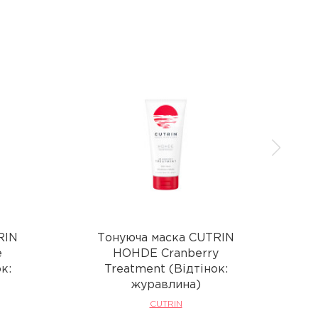
RIN
Тонуюча маска CUTRIN
e
HOHDE Cranberry
к:
Treatment (Відтінок:
журавлина)
CUTRIN