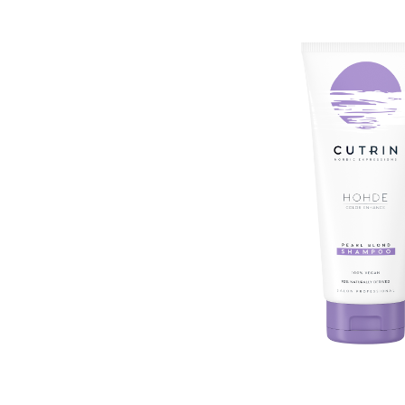
Пігмент прямої дії
Спрей для волосс
СПЕЦСРЕДСТВА
Ампули для волос
▼
Показати ще
Для чоловіків
Догляд за шкіро
Гоління
Догляд за тілом
Догляд за шкірою