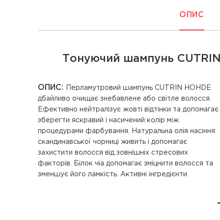
ОПИС
Тонуючий шампунь CUTRIN H
ОПИС:
Перламутровий шампунь CUTRIN HOHDE
рослинного походження миттєво зволожують
дбайливо очищає знебавлене або світле волосся.
волосся з тривалим ефектом. Містить UVA та UVB
Ефективно нейтралізує жовті відтінки та допомагає
зберегти яскравий і насичений колір між
процедурами фарбування. Натуральна олія насіння
скандинавської чорниці живить і допомагає
захистити волосся від зовнішніх стресових
факторів. Білок чіа допомагає зміцнити волосся та
зменшує його ламкість. Активні інгредієнти