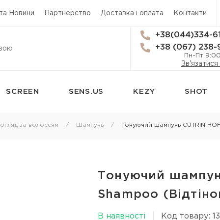
 та Новини
Партнерство
Доставка і оплата
Контакти
+38(044)334-6
+38 (067) 238-
Пн-Пт 9:0
Зв'язатися
SCREEN
SENS.US
KEZY
SHOT
сям
Стайлінг
Трихологія
огляд за волоссям
Шампунь
Тонуючий шампунь CUTRIN HOHD
Термозахист
Засоби від вип
Лаки для волосся
Лікування лупи
 для
Мус для волосся
Лікування шкі
Тонуючий шампун
Спрей для укладки волосся
Лосьйон для ш
Shampoo (Відтіно
я
Гель для волосся
Олія для шкіри
В наявності
Код товару: 1