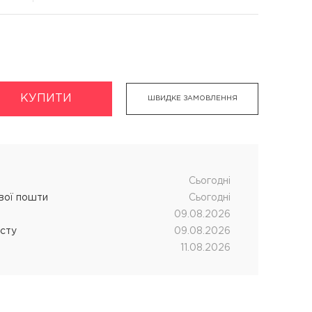
КУПИТИ
укти
Хімічна завивка волосся
ШВИДКЕ ЗАМОВЛЕННЯ
дновник
CUTRIN MUOTO біозавивка
чних процедур
SENSUS SMART біозавивка
SHOT MY PERM
Cьогодні
ової пошти
Cьогодні
LANZA кислотна завивка
09.08.2026
істу
09.08.2026
11.08.2026