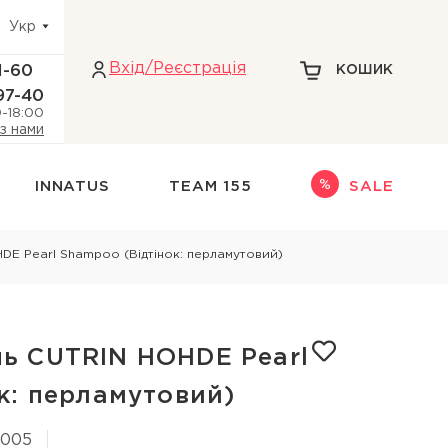
Укр
Вхiд/Реєстрація
1-60
КОШИК
97-40
0-18:00
 з нами
INNATUS
TEAM 155
SALE
Інше
E Pearl Shampoo (Відтінок: перламутовий)
адіння волосся
НАБОРИ
НОВИНКИ
ри голови
ТЕРМОЗАХИСТ
ь CUTRIN HOHDE Pearl
кіри голови
ДЛЯ БЛОНДИНОК
к: перламутовий)
 голови
3005