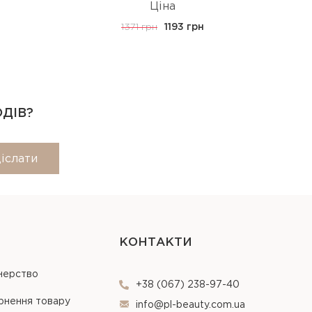
Ціна
1371 грн
1193 грн
ОДІВ?
іслати
КОНТАКТИ
нерство
+38 (067) 238-97-40
рнення товару
info@pl-beauty.com.ua