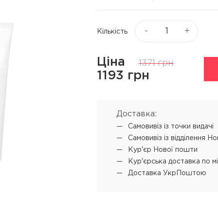
Віск та пасти для волосся
я
Текстуруючі засоби
ся
-
+
Кількість
▼
Показати ще
Ціна
1371 грн
ю
Процедури
Супутні прод
1193 грн
L'ANZA Keratin Healing Oil
Концентрат-ві
Emergency Service
 обличчя
Мус для техні
Доставка:
L'ANZA Ultimate Treatment
Самовивіз iз точки видачі
SENSUS реконструкція
Самовивіз iз відділення Н
SHOT PRODIGY REPAIR
Кур'єр Нової пошти
кератинове відновлення
Кур'єрська доставка по м
Доставка УкрПоштою
SHOT BI POWER миттєве
відновлення
L'ANZA Color Attach