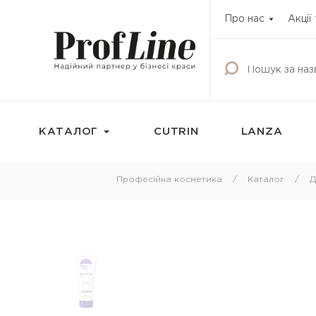
Про нас
Акції
КАТАЛОГ
CUTRIN
LANZA
Фарбування
Догляд за волос
Професійна косметика
Каталог
Д
Фарба для волосся
Шампунь
Освітлюючі продукти
Кондиціонери
Окисник
Бальзами та креми
волосся
Маска тонуюча для волосся
Маски для волосс
Камуфляж для волосся
Олії для волосся