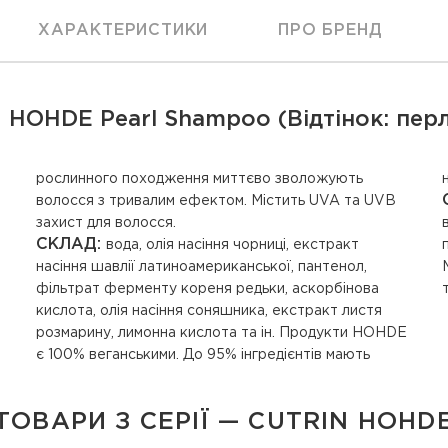
ХАРАКТЕРИСТИКИ
ПРО БРЕНД
OHDE Pearl Shampoo (Відтінок: перл
захист для волосся.
СКЛАД:
вода, олія насіння чорниці, екстракт
насіння шавлії латиноамериканської, пантенол,
фільтрат ферменту кореня редьки, аскорбінова
кислота, олія насіння соняшника, екстракт листя
розмарину, лимонна кислота та ін. Продукти HOHDE
є 100% веганськими. До 95% інгредієнтів мають
ТОВАРИ З СЕРІЇ — CUTRIN HOHD