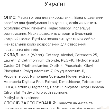
Україні
ОПИС:
Маска готова для використання. Вона є ідеальним
засобом для фарбування і тонування, оскільки містить
особливо стійкі пігменти. Надає блиску і полегшує
розчісування. Маска дозволить створити будь-який
колірний нюанс. Відтінки можна змішувати між собою.
Нейтральний колір розроблений для створення
пастельних відтінків.
СКЛАД:
Aqua (Water), Cetearyl Alcohol, Ceteareth 25,
Laureth 2, Cetrimonnium Chloride, PEG-40, Hydrogenatid
Castor Oil, Triethanolamine, Oleth-4, Phosphate, Oleyl
Phosphate, Polyquaternium-7, Polyquaternium-11,
Propylenelycol, Nymphaea Coeruzea Flower extract,
Adansonia Digitata Fruit Extract, Dimethicone, Tetrasodium
EDTA, Parfum (Fragrance), Benzul Solicylate Hexyl Cinnamal,
Citronallal, Methylchloroisothiazolinone,
Methylisothlazolinone.
СПОСІБ ЗАСТОСУВАННЯ:
Нанести на чисте та
підсушене рушником волосся. Розчесати. Час впливу — від