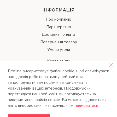
ІНФОРМАЦІЯ
Про компанію
Партнерство
Доставка і оплата
Повернення товару
Умови угоди
Карта сайту
Profline використовує файли cookie, щоб оптимізувати
КОНТАКТИ
ваш досвід роботи на цьому веб-сайті та
запропонувати вам послуги та комунікації з
+38 (067) 238-97-40
урахуванням ваших інтересів. Продовжуючи
переглядати наш веб-сайт, ви погоджуєтесь на
info@pl-beauty.com.ua
використання файлів cookie. Ви можете вiдмовитись
вiд їх використання, натиснувши тут
вiдмовитись