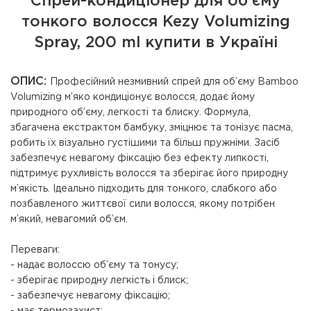
Спрей-кондиціонер для об’єму
тонкого волосся Kezy Volumizing
Spray, 200 ml купити в Україні
ОПИС:
Професійний незмивний спрей для об’єму Bamboo
Volumizing м’яко кондиціонує волосся, додає йому
природного об’єму, легкості та блиску. Формула,
збагачена екстрактом бамбуку, зміцнює та тонізує пасма,
робить їх візуально густішими та більш пружніми. Засіб
забезпечує невагому фіксацію без ефекту липкості,
підтримує рухливість волосся та зберігає його природну
м’якість. Ідеально підходить для тонкого, слабкого або
позбавленого життєвої сили волосся, якому потрібен
м’який, невагомий об’єм.
Переваги:
- надає волоссю об’єму та тонусу;
- зберігає природну легкість і блиск;
- забезпечує невагому фіксацію;