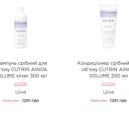
мпунь срібний для
Кондиціонер срібний
ʼєму CUTRIN AINOA
обʼєму CUTRIN AI
LUME silver 300 мл
VOLUME 200 мл
CUTRIN
CUTRIN
Ціна
Ціна
1449 грн
1261 грн
1449 грн
1261 грн