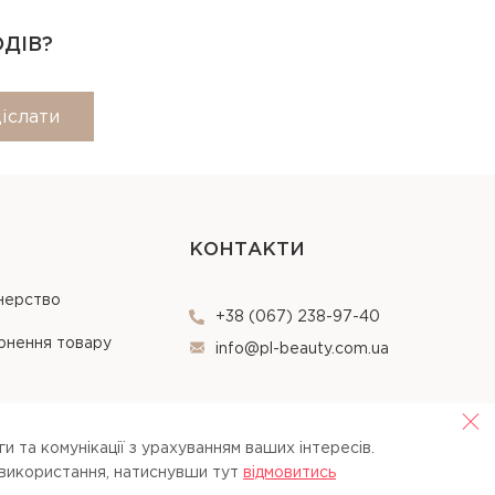
ОДІВ?
іслати
КОНТАКТИ
нерство
+38 (067) 238-97-40
рнення товару
info@pl-beauty.com.ua
и та комунікації з урахуванням ваших інтересів.
 використання, натиснувши тут
вiдмовитись