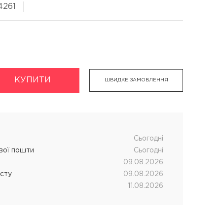
4261
укти
Хімічна завивка волосся
КУПИТИ
ШВИДКЕ ЗАМОВЛЕННЯ
дновник
CUTRIN MUOTO біозавивка
чних процедур
SENSUS SMART біозавивка
SHOT MY PERM
Cьогодні
LANZA кислотна завивка
ової пошти
Cьогодні
09.08.2026
істу
09.08.2026
11.08.2026