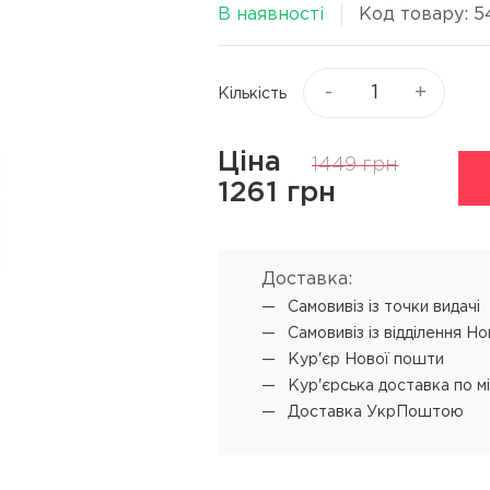
Віск та пасти для волосся
В наявності
Код товару: 5
я
Текстуруючі засоби
ся
▼
Показати ще
-
+
Кількість
ю
Процедури
Супутні прод
Ціна
1449 грн
1261 грн
L'ANZA Keratin Healing Oil
Концентрат-ві
Emergency Service
 обличчя
Мус для техні
L'ANZA Ultimate Treatment
Доставка:
SENSUS реконструкція
Самовивіз iз точки видачі
Самовивіз iз відділення Н
SHOT PRODIGY REPAIR
Кур'єр Нової пошти
кератинове відновлення
Кур'єрська доставка по м
SHOT BI POWER миттєве
Доставка УкрПоштою
відновлення
L'ANZA Color Attach