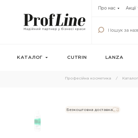
Про нас
Акції
КАТАЛОГ
CUTRIN
LANZA
Фарбування
Догляд за волос
Професійна косметика
Катало
Фарба для волосся
Шампунь
Освітлюючі продукти
Кондиціонери
Окисник
Бальзами та креми
Безкоштовна доставка
волосся
Маска тонуюча для волосся
Маски для волосс
Камуфляж для волосся
Олії для волосся