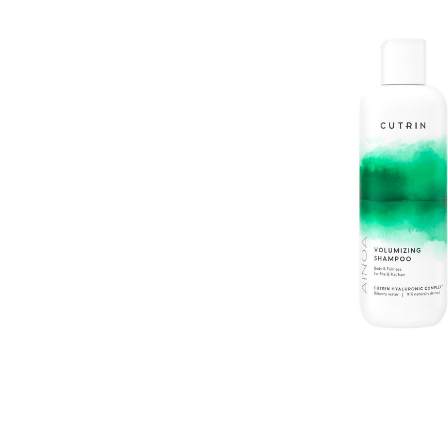
Пігмент прямої дії
Спрей для волосс
СПЕЦСРЕДСТВА
Ампули для волос
▼
Показати ще
Для чоловіків
Догляд за шкіро
Гоління
Догляд за тілом
Догляд за шкірою