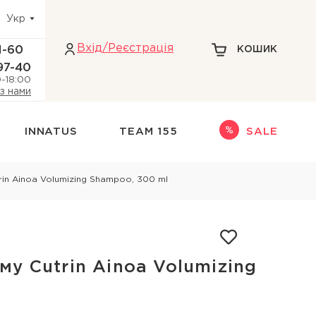
Укр
Вхiд/Реєстрація
1-60
КОШИК
97-40
0-18:00
 з нами
INNATUS
TEAM 155
SALE
Інше
rin Ainoa Volumizing Shampoo, 300 ml
адіння волосся
НАБОРИ
НОВИНКИ
ри голови
ТЕРМОЗАХИСТ
у Cutrin Ainoa Volumizing
кіри голови
ДЛЯ БЛОНДИНОК
 голови