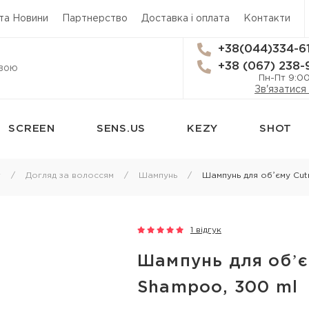
 та Новини
Партнерство
Доставка і оплата
Контакти
+38(044)334-6
+38 (067) 238-
Пн-Пт 9:0
Зв'язатися
SCREEN
SENS.US
KEZY
SHOT
сям
Стайлінг
Трихологія
г
Догляд за волоссям
Шампунь
Шампунь для обʼєму Cut
Термозахист
Засоби від вип
Лаки для волосся
Лікування лупи
1 відгук
 для
Мус для волосся
Лікування шкі
Шампунь для обʼєм
Спрей для укладки волосся
Лосьйон для ш
я
Shampoo, 300 ml
Гель для волосся
Олія для шкіри