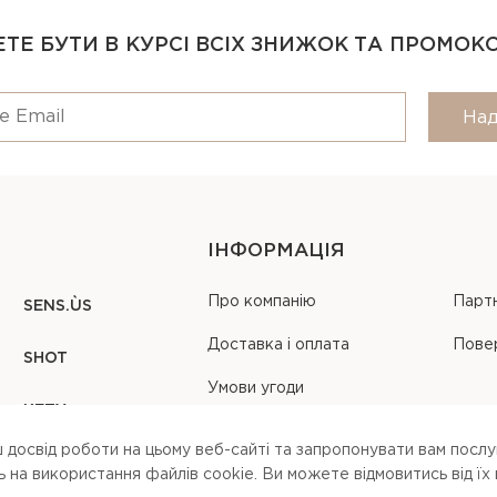
ТЕ БУТИ В КУРСІ ВСІХ ЗНИЖОК ТА ПРОМОК
Над
ІНФОРМАЦІЯ
Про компанію
Парт
SENS.ÙS
Доставка і оплата
Пове
SHOT
Умови угоди
KEZY
Карта сайту
 досвід роботи на цьому веб-сайті та запропонувати вам послуг
на використання файлів cookie. Ви можете вiдмовитись вiд їх