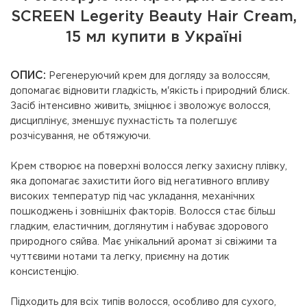
SCREEN Legerity Beauty Hair Cream,
15 мл купити в Україні
ОПИС:
Регенеруючий крем для догляду за волоссям,
допомагає відновити гладкість, м'якість і природний блиск.
Засіб інтенсивно живить, зміцнює і зволожує волосся,
дисциплінує, зменшує пухнастість та полегшує
розчісування, не обтяжуючи.
Крем створює на поверхні волосся легку захисну плівку,
яка допомагає захистити його від негативного впливу
високих температур під час укладання, механічних
пошкоджень і зовнішніх факторів. Волосся стає більш
гладким, еластичним, доглянутим і набуває здорового
природного сяйва. Має унікальний аромат зі свіжими та
чуттєвими нотами та легку, приємну на дотик
консистенцію.
Підходить для всіх типів волосся, особливо для сухого,