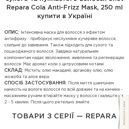
Repara Cola Anti-Frizz Mask, 250 ml
купити в Україні
ОПИС:
Інтенсивна маска для волосся з ефектом
антифризу - приборкує неслухняне кучеряве волосся,
схильне до завивання. Також підходить для сухого та
пошкодженого волосся. Завдяки натуральним
компонентам надає зволоження, живлення та регенерацію
волосся. Має аромат коли з цитрусовими нотами.
СКЛАД:
Містить: олію макадамії, арганову олію, олію
жожоба та алое вера.
СПОСІБ ЗАСТОСУВАННЯ:
Після миття шампунем
нанесіть на вологе волосся по всій довжині та на кінчики -
масажними рухами втирайте маску у волосся і залиште на
2 - 5 хвилин. Після цього ретельно змийте.
ТОВАРИ З СЕРІЇ — REPARA