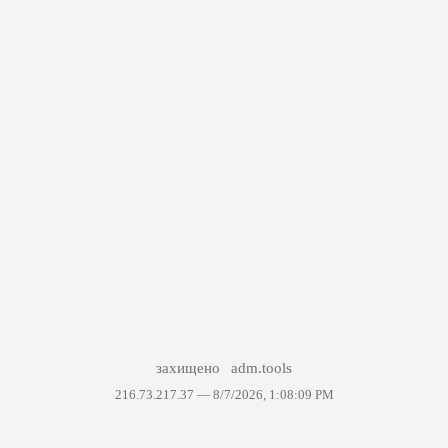
захищено
adm.tools
216.73.217.37 —
8/7/2026, 1:08:09 PM