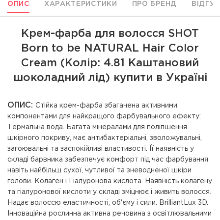
ОПИС
ХАРАКТЕРИСТИКИ
ПРО БРЕНД
ВІДГУ
Крем-фарба для волосся SHOT
Born to be NATURAL Hair Color
Cream (Колір: 4.81 Каштановий
шоколадний лід) купити в Україні
ОПИС:
Стійка крем-фарба збагачена активними
компонентами для найкращого фарбувального ефекту:
Термальна вода. Багата мінералами для поліпшення
шкірного покриву, має антибактеріальні, зволожувальні,
загоювальні та заспокійливі властивості. Її наявність у
складі барвника забезпечує комфорт під час фарбування
навіть найбільш сухої, чутливої ​​та зневодненої шкіри
голови. Колаген і Гіалуронова кислота. Наявність колагену
та гіалуронової кислоти у складі зміцнює і живить волосся.
Надає волоссю еластичності, об'єму і сили. BrilliantLux 3D.
Інноваційна рослинна активна речовина з освітлювальними