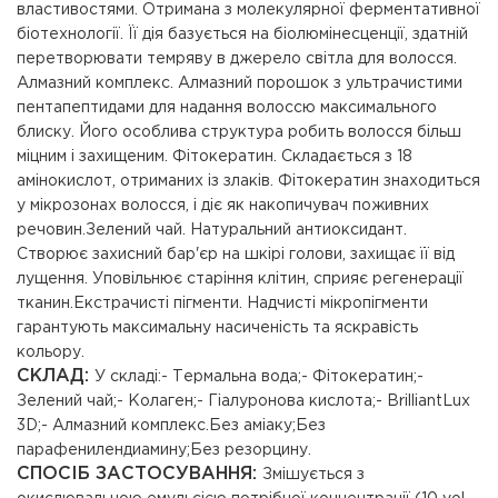
властивостями. Отримана з молекулярної ферментативної
біотехнології. Її дія базується на біолюмінесценції, здатній
перетворювати темряву в джерело світла для волосся.
Алмазний комплекс. Алмазний порошок з ультрачистими
пентапептидами для надання волоссю максимального
блиску. Його особлива структура робить волосся більш
міцним і захищеним. Фітокератин. Складається з 18
амінокислот, отриманих із злаків. Фітокератин знаходиться
у мікрозонах волосся, і діє як накопичувач поживних
речовин.Зелений чай. Натуральний антиоксидант.
Створює захисний бар'єр на шкірі голови, захищає її від
лущення. Уповільнює старіння клітин, сприяє регенерації
тканин.Екстрачисті пігменти. Надчисті мікропігменти
гарантують максимальну насиченість та яскравість
кольору.
СКЛАД:
У складі:- Термальна вода;- Фітокератин;-
Зелений чай;- Колаген;- Гіалуронова кислота;- BrilliantLux
3D;- Алмазний комплекс.Без аміаку;Без
парафенилендиамину;Без резорцину.
СПОСІБ ЗАСТОСУВАННЯ:
Змішується з