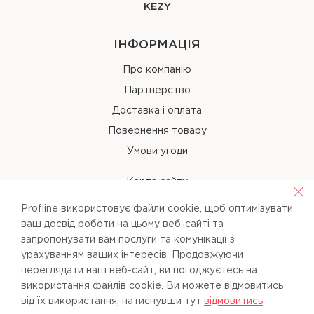
KEZY
ІНФОРМАЦІЯ
Про компанію
Партнерство
Доставка і оплата
Повернення товару
Умови угоди
Карта сайту
Profline використовує файли cookie, щоб оптимізувати
КОНТАКТИ
ваш досвід роботи на цьому веб-сайті та
запропонувати вам послуги та комунікації з
+38 (067) 238-97-40
урахуванням ваших інтересів. Продовжуючи
переглядати наш веб-сайт, ви погоджуєтесь на
info@pl-beauty.com.ua
використання файлів cookie. Ви можете вiдмовитись
вiд їх використання, натиснувши тут
вiдмовитись