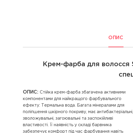
ОПИС
Крем-фарба для волосся S
спе
ОПИС:
Стійка крем-фарба збагачена активними
об'єму і сили. BrilliantLux 3D. Інноваційна рослинна
компонентами для найкращого фарбувального
активна речовина з освітлювальними властивостями.
ефекту: Термальна вода. Багата мінералами для
Отримана з молекулярної ферментативної
поліпшення шкірного покриву, має антибактеріальні
біотехнології. Її дія базується на біолюмінесценції
зволожувальні, загоювальні та заспокійливі
здатній перетворювати темряву в джерело світла
властивості. Її наявність у складі барвника
для волосся. Алмазний комплекс. Алмазний порошок
забезпечує комфорт під час фарбування навіть
з ультрачистими пентапептидами для надання