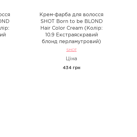
осся
Крем-фарба для волосся
К
LOND
SHOT Born to be BLOND
S
лір:
Hair Color Cream (Колір:
H
вий
10.9 Екстраяскравий
блонд перламутровий)
SHOT
Ціна
434 грн