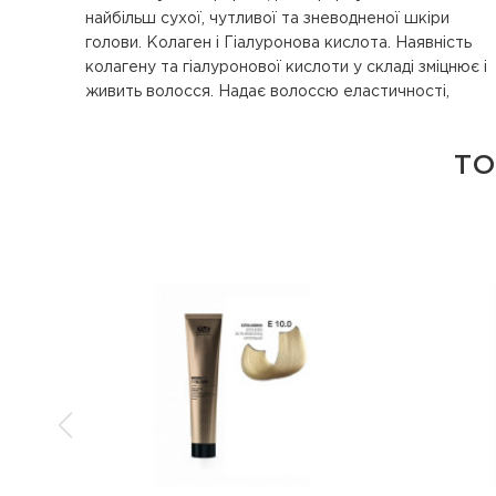
найбільш сухої, чутливої ​​та зневодненої шкіри
волоссю максимального блиску. Його особлива
голови. Колаген і Гіалуронова кислота. Наявність
структура робить волосся більш міцним і захищеним.
колагену та гіалуронової кислоти у складі зміцнює і
Екстрачисті пігменти. Надчисті мікропігменти
живить волосся. Надає волоссю еластичності,
гарантують максимальну насиченість та яскравість
ТО