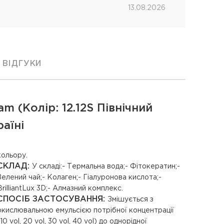
13.08.2026
ВІДГУКИ
 (Колір: 12.12S Північний
аїні
кольору.
СКЛАД:
У складі:- Термальна вода;- Фітокератин;-
Зелений чай;- Колаген;- Гіалуронова кислота;-
BrilliantLux 3D;- Алмазний комплекс.
СПОСІБ ЗАСТОСУВАННЯ:
Змішується з
окислювальною емульсією потрібної концентрації
(10 vol, 20 vol, 30 vol, 40 vol) до однорідної