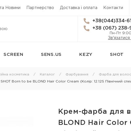
 та Новини
Партнерство
Доставка і оплата
Контакти
+38(044)334-6
+38 (067) 238-
Пн-Пт 9:0
Зв'язатися
SCREEN
SENS.US
KEZY
SHOT
сям
Стайлінг
Трихологія
ійна косметика
Каталог
Фарбування
Фарба для волос
HOT Born to be BLOND Hair Color Cream (Колір: 12.12S Північний спе
Термозахист
Засоби від вип
Лаки для волосся
Лікування лупи
 для
Мус для волосся
Лікування шкі
Крем-фарба для в
Спрей для укладки волосся
Лосьйон для ш
я
BLOND Hair Color 
Гель для волосся
Олія для шкіри