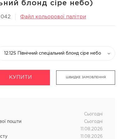
ьний блонд сіре небо)
1042
Файл кольорової палітри
укти
Хімічна завивка волосся
12.12S Північний спеціальний блонд сіре небо
дновник
CUTRIN MUOTO біозавивка
чних процедур
SENSUS SMART біозавивка
КУПИТИ
ШВИДКЕ ЗАМОВЛЕННЯ
SHOT MY PERM
LANZA кислотна завивка
Cьогодні
ової пошти
Cьогодні
11.08.2026
істу
11.08.2026