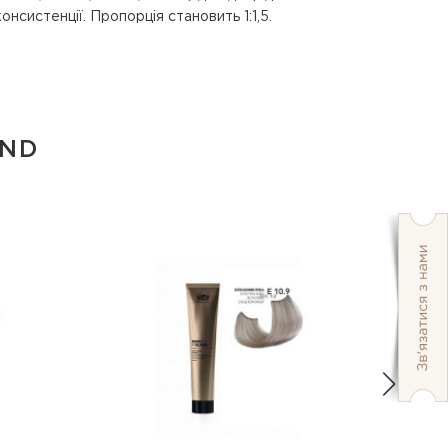
консистенції. Пропорція становить 1:1,5.
OND