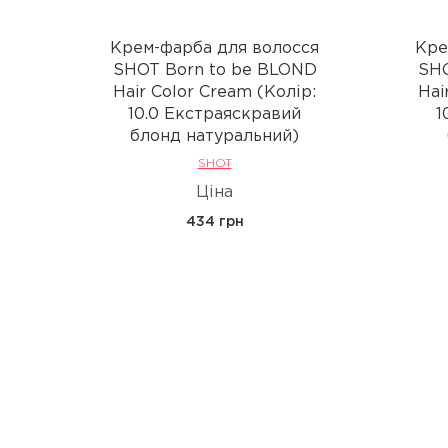
Крем-фарба для волосся
Кре
SHOT Born to be BLOND
SHO
Hair Color Cream (Колір:
Hai
10.0 Екстраяскравий
1
блонд натуральний)
SHOT
Ціна
434 грн