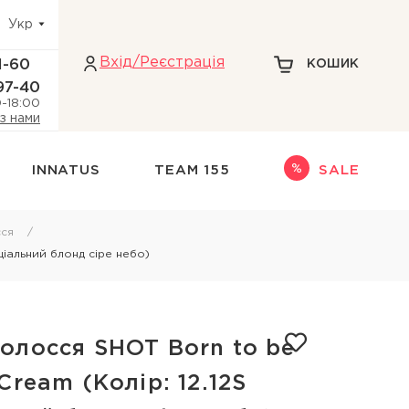
Укр
Вхiд/Реєстрація
1-60
КОШИК
97-40
0-18:00
 з нами
INNATUS
TEAM 155
SALE
Інше
ся
ціальний блонд сіре небо)
адіння волосся
НАБОРИ
НОВИНКИ
ри голови
ТЕРМОЗАХИСТ
олосся SHOT Born to be
кіри голови
ДЛЯ БЛОНДИНОК
Cream (Колір: 12.12S
 голови