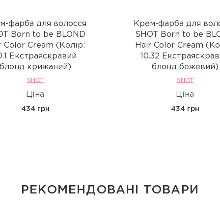
м-фарба для волосся
Крем-фарба для вол
T Born to be BLOND
SHOT Born to be B
r Color Cream (Колір:
Hair Color Cream (Ко
0.1 Екстраяскравий
10.32 Екстраяскра
блонд крижаний)
блонд бежевий)
SHOT
SHOT
Ціна
Ціна
434 грн
434 грн
РЕКОМЕНДОВАНІ ТОВАРИ