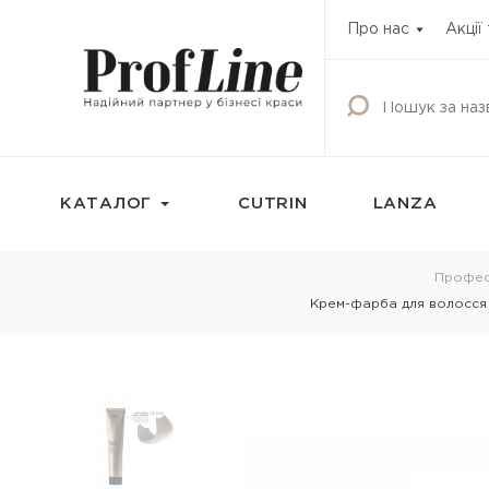
Про нас
Акції
КАТАЛОГ
CUTRIN
LANZA
Фарбування
Догляд за волос
Профес
Крем-фарба для волосся S
Фарба для волосся
Шампунь
Освітлюючі продукти
Кондиціонери
Окисник
Бальзами та креми
волосся
Маска тонуюча для волосся
Маски для волосс
Камуфляж для волосся
Олії для волосся