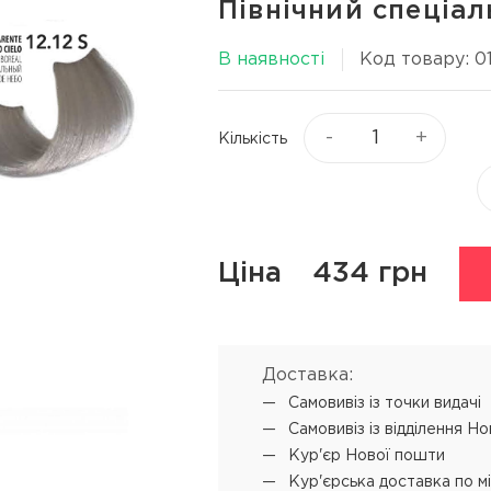
Північний спеціал
Віск та пасти для волосся
я
Текстуруючі засоби
В наявності
Код товару: 0
ся
▼
Показати ще
-
+
Кількість
ю
Процедури
Супутні прод
L'ANZA Keratin Healing Oil
Концентрат-ві
Emergency Service
 обличчя
Мус для техні
L'ANZA Ultimate Treatment
Ціна
434 грн
SENSUS реконструкція
SHOT PRODIGY REPAIR
кератинове відновлення
Доставка:
SHOT BI POWER миттєве
Самовивіз iз точки видачі
відновлення
Самовивіз iз відділення Н
Кур'єр Нової пошти
L'ANZA Color Attach
Кур'єрська доставка по м