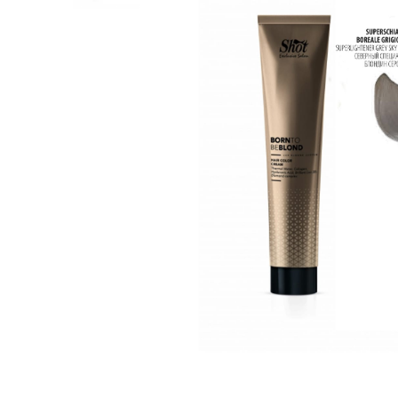
Пігмент прямої дії
Спрей для волосс
СПЕЦСРЕДСТВА
Ампули для волос
▼
Показати ще
Для чоловіків
Догляд за шкіро
Гоління
Догляд за тілом
Догляд за шкірою