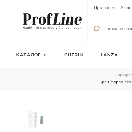
Про нас
Акції
КАТАЛОГ
CUTRIN
LANZA
Фарбування
Догляд за волос
Профес
Крем-фарба без а
Фарба для волосся
Шампунь
Освітлюючі продукти
Кондиціонери
Окисник
Бальзами та креми
волосся
Маска тонуюча для волосся
Маски для волосс
Камуфляж для волосся
Олії для волосся