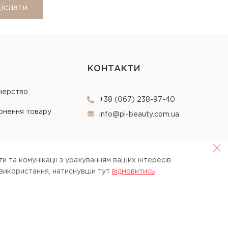
іслати
КОНТАКТИ
нерство
+38 (067) 238-97-40
рнення товару
info@pl-beauty.com.ua
и та комунікації з урахуванням ваших інтересів.
 використання, натиснувши тут
вiдмовитись
Opt Out
Agree