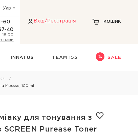
Укр
Вхiд/Реєстрація
1-60
КОШИК
97-40
0-18:00
 з нами
INNATUS
TEAM 155
SALE
Інше
ся
ha Mousse, 100 ml
адіння волосся
НАБОРИ
НОВИНКИ
ри голови
ТЕРМОЗАХИСТ
міаку для тонування з
кіри голови
ДЛЯ БЛОНДИНОК
в SCREEN Purease Toner
 голови