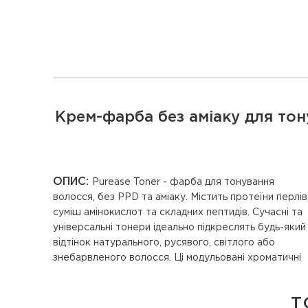
Крем-фарба без аміаку для тон
ОПИС:
Purease Toner - фарба для тонування
відтінки чудово підходять для творчого та модного
волосся, без PPD та аміаку. Містить протеїни перлів
суміш амінокислот та складних пептидів. Сучасні та
універсальні тонери ідеально підкреслять будь-який
відтінок натурального, русявого, світлого або
знебарвленого волосся. Ці модульовані хроматичні
Т