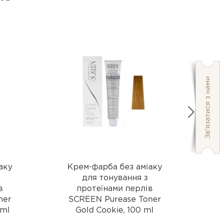
аку
Крем-фарба без аміаку
для тонування з
в
протеїнами перлів
ner
SCREEN Purease Toner
 ml
Gold Cookie, 100 ml