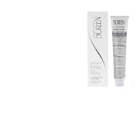
Пігмент прямої дії
Спрей для волосс
СПЕЦСРЕДСТВА
Ампули для волос
▼
Показати ще
Для чоловіків
Догляд за шкіро
Гоління
Догляд за тілом
Догляд за шкірою