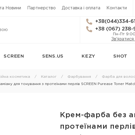
 та Новини
Партнерство
Доставка і оплата
Контакти
+38(044)334-6
+38 (067) 238-
Пн-Пт 9:0
Зв'язатися
SCREEN
SENS.US
KEZY
SHOT
сям
Стайлінг
Трихологія
ійна косметика
Каталог
Фарбування
Фарба для волос
міаку для тонування з протеїнами перлів SCREEN Purease Toner Matc
Термозахист
Засоби від вип
Лаки для волосся
Лікування лупи
 для
Мус для волосся
Лікування шкі
Крем-фарба без а
Спрей для укладки волосся
Лосьйон для ш
я
протеїнами перлі
Гель для волосся
Олія для шкіри