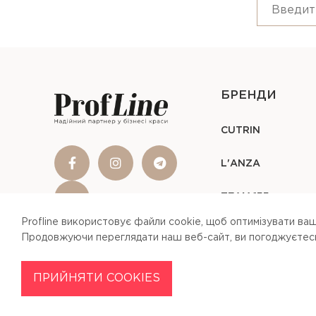
БРЕНДИ
CUTRIN
L'ANZA
TEAM 155
Profline використовує файли cookie, щоб оптимізувати ваш
Продовжуючи переглядати наш веб-сайт, ви погоджуєтесь 
ПРИЙНЯТИ COOKIES
Profline © 2026
Our Site Uses Cookies
By clicking Agree, you agree to