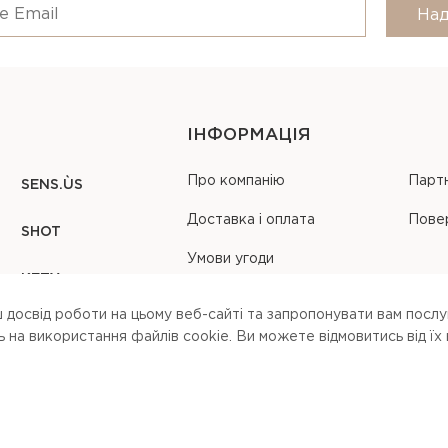
Над
ІНФОРМАЦІЯ
Про компанію
Парт
SENS.ÙS
Доставка і оплата
Пове
SHOT
Умови угоди
KEZY
Карта сайту
 досвід роботи на цьому веб-сайті та запропонувати вам послуг
на використання файлів cookie. Ви можете вiдмовитись вiд їх
 our
terms of service
,
privacy policy
and
cookies policy
.