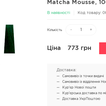
Matcha Mousse, 10
Віск та пасти для волосся
я
Текстуруючі засоби
В наявності
Код товару: 
ся
▼
Показати ще
-
+
Кількість
ю
Процедури
Супутні прод
L'ANZA Keratin Healing Oil
Концентрат-ві
Ціна
773 грн
Emergency Service
 обличчя
Мус для техні
L'ANZA Ultimate Treatment
SENSUS реконструкція
Доставка:
SHOT PRODIGY REPAIR
Самовивіз iз точки видачі
кератинове відновлення
Самовивіз iз відділення Н
SHOT BI POWER миттєве
Кур'єр Нової пошти
відновлення
Кур'єрська доставка по м
Доставка УкрПоштою
L'ANZA Color Attach