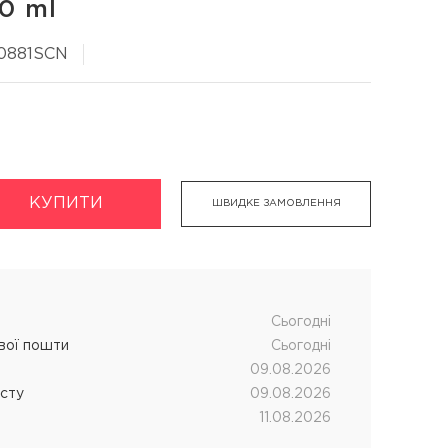
0 ml
00881SCN
укти
Хімічна завивка волосся
дновник
CUTRIN MUOTO біозавивка
КУПИТИ
ШВИДКЕ ЗАМОВЛЕННЯ
чних процедур
SENSUS SMART біозавивка
SHOT MY PERM
LANZA кислотна завивка
Cьогодні
ової пошти
Cьогодні
09.08.2026
істу
09.08.2026
11.08.2026