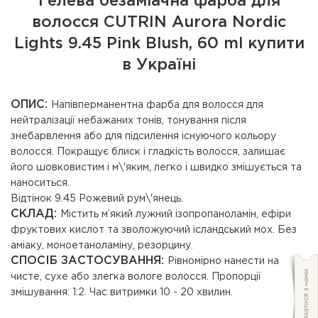
Гелева безаміачна фарба для
волосся CUTRIN Aurora Nordic
Lights 9.45 Pink Blush, 60 ml купити
в Україні
ОПИС:
Напівперманентна фарба для волосся для
нейтралізації небажаних тонів, тонування після
знебарвлення або для підсилення існуючого кольору
волосся. Покращує блиск і гладкість волосся, залишає
його шовковистим і м\'яким, легко і швидко змішується та
наноситься.
Відтінок 9.45 Рожевий рум\'янець.
СКЛАД:
Містить м’який лужний ізопропаноламін, ефіри
фруктових кислот та зволожуючий ісландський мох. Без
аміаку, моноетаноламіну, резорцину.
СПОСІБ ЗАСТОСУВАННЯ:
Рівномірно нанести на
чисте, сухе або злегка вологе волосся. Пропорції
змішування: 1:2. Час витримки 10 - 20 хвилин.