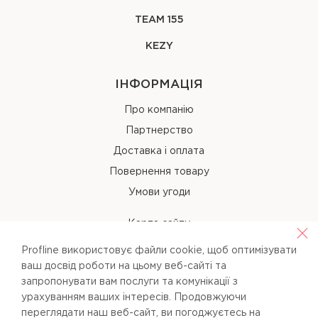
TEAM 155
KEZY
ІНФОРМАЦІЯ
Про компанію
Партнерство
Доставка і оплата
Повернення товару
Умови угоди
Карта сайту
Profline використовує файли cookie, щоб оптимізувати
КОНТАКТИ
ваш досвід роботи на цьому веб-сайті та
запропонувати вам послуги та комунікації з
+38 (067) 238-97-40
урахуванням ваших інтересів. Продовжуючи
переглядати наш веб-сайт, ви погоджуєтесь на
info@pl-beauty.com.ua