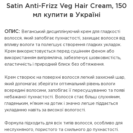
Satin Anti-Frizz Veg Hair Cream, 150
мл купити в Україні
ОПИС:
Веганський дисциплінуючий крем для гладкості
волосся, який запобігає пухнастості, захищає волосся від
впливу вологи та полегшує створення гладких укладок.
Крем використовується перед сушінням феном або
використанням випрямляча, забезпечує шовковистість,
еластичність і природний блиск без обтяження.
Крем створює на поверхні волосся легкий захисний шар,
який допомагає зберігати оптимальний рівень вологи
всередині волосини, запобігає її пересушуванню та появі
небажаної пухнастості. Волосся стає більш слухняним,
гладеньким, м'яким на дотик і значно легше піддається
укладанню навіть за високої вологості.
Формула підходить для
всіх типів волосся
, особливо для
неслухняного, пористого та схильного до пухнастості.