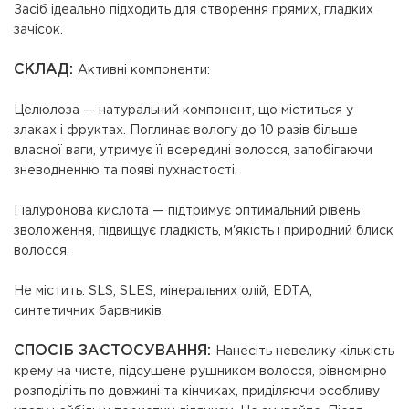
Засіб ідеально підходить для створення прямих, гладких
зачісок.
СКЛАД:
Активні компоненти:
Целюлоза
— натуральний компонент, що міститься у
злаках і фруктах. Поглинає вологу до
10 разів більше
власної ваги
, утримує її всередині волосся, запобігаючи
зневодненню та появі пухнастості.
Гіалуронова кислота
— підтримує оптимальний рівень
зволоження, підвищує гладкість, м'якість і природний блиск
волосся.
Не містить: SLS, SLES, мінеральних олій, EDTA,
синтетичних барвників.
СПОСІБ ЗАСТОСУВАННЯ:
Нанесіть невелику кількість
крему на чисте, підсушене рушником волосся, рівномірно
розподіліть по довжині та кінчиках, приділяючи особливу