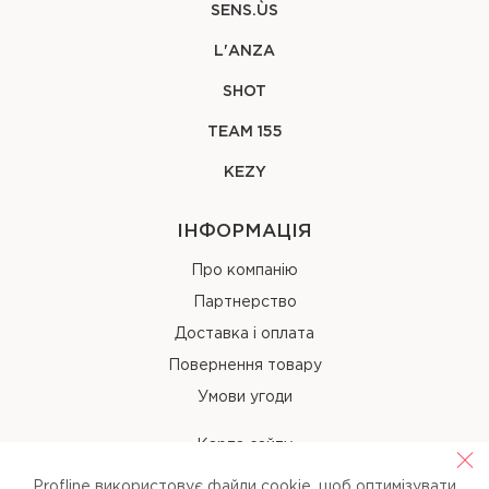
SENS.ÙS
L'ANZA
SHOT
TEAM 155
KEZY
ІНФОРМАЦІЯ
Про компанію
Партнерство
Доставка і оплата
Повернення товару
Умови угоди
Карта сайту
Profline використовує файли cookie, щоб оптимізувати