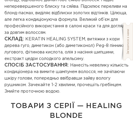
блонду, відновлює діамантове сяйво волосся. Надає
неперевершеного блиску та сяйва. Підсилює переливи на
блонд-пасмах, виділяє відблиски золотих відтінків. Цілюща,
але легка кондиціонуюча формула. Великий об’єм для
професійного використання в салоні краси та для догляду
за довгим волоссям.
СКЛАД:
KERATIN HEALING SYSTEM, витяжки з кори
дерева гуго, диметикон (або диметиконол) Peg-8 пінники
лугового, фітинова кислота, олія з насіння шипшини,
екстракт цедри солодкого апельсину.
СПОСІБ ЗАСТОСУВАННЯ:
Нанесіть невелику кількість
кондиціонера на вимите шампунем волосся, не зачіпаючи
шкіру голови, попередньо ввібравши зайву вологу
рушником. Зачекайте 1-2 хвилини, прочешіть гребінцем.
Змийте проточною водою.
ТОВАРИ З СЕРІЇ — HEALING
BLONDE