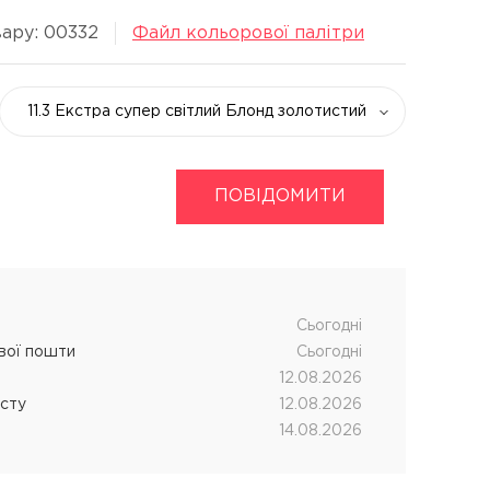
ару: 00332
Файл кольорової палітри
11.3 Екстра супер світлий Блонд золотистий
укти
Хімічна завивка волосся
ПОВІДОМИТИ
дновник
CUTRIN MUOTO біозавивка
чних процедур
SENSUS SMART біозавивка
SHOT MY PERM
LANZA кислотна завивка
Cьогодні
ової пошти
Cьогодні
12.08.2026
істу
12.08.2026
14.08.2026