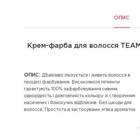
ОПИС
Крем-фарба для волосся TEAM 1
ОПИС:
Дбайливо піклується і живить волосся в
консистенція і дуже низький вміст аміаку дозволяють
процесі фарбування. Високоякісні пігменти
швидко і надійно проводити фарбування на
гарантують 100% зафарбовування сивини,
однорідність і довговічність кольору зі створенням
насичених і блискучих відблисків. Без шкоди для
волосся. Простота в застосуванні, м'яка ароматна