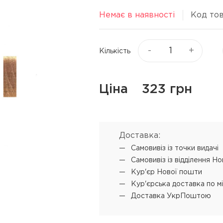
Віск та пасти для волосся
я
Немає в наявності
Код тов
Текстуруючі засоби
ся
▼
Показати ще
-
+
Кількість
ю
Процедури
Супутні прод
Ціна
323 грн
L'ANZA Keratin Healing Oil
Концентрат-ві
Emergency Service
 обличчя
Мус для техні
L'ANZA Ultimate Treatment
Доставка:
SENSUS реконструкція
Самовивіз iз точки видачі
SHOT PRODIGY REPAIR
Самовивіз iз відділення Н
кератинове відновлення
Кур'єр Нової пошти
SHOT BI POWER миттєве
Кур'єрська доставка по м
відновлення
Доставка УкрПоштою
L'ANZA Color Attach