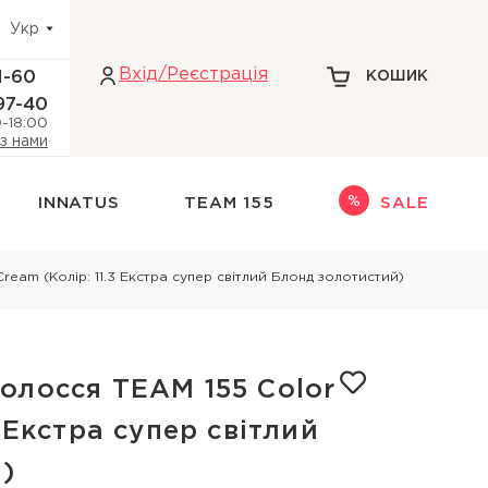
Укр
Вхiд/Реєстрація
1-60
КОШИК
97-40
0-18:00
 з нами
INNATUS
TEAM 155
SALE
Інше
eam (Колір: 11.3 Екстра супер світлий Блонд золотистий)
адіння волосся
НАБОРИ
НОВИНКИ
ри голови
ТЕРМОЗАХИСТ
олосся TEAM 155 Color
кіри голови
ДЛЯ БЛОНДИНОК
3 Екстра супер світлий
 голови
)