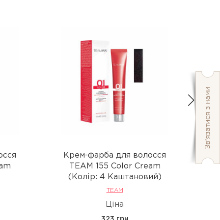
осся
Крем-фарба для волосся
К
eam
TEAM 155 Color Cream
(Колір: 4 Каштановий)
TEAM
Ціна
323 грн