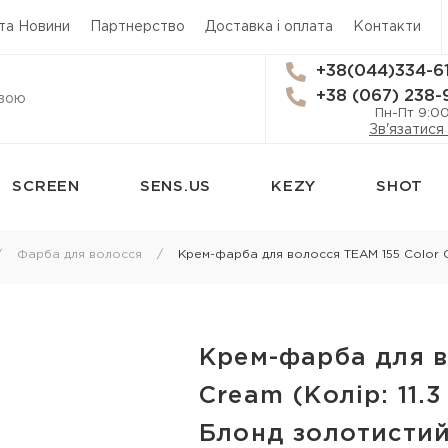
 та Новини
Партнерство
Доставка і оплата
Контакти
+38(044)334-6
+38 (067) 238-
Пн-Пт 9:0
Зв'язатися
SCREEN
SENS.US
KEZY
SHOT
сям
Стайлінг
Трихологія
Фарба для волосся
Крем-фарба для волосся TEAM 155 Color Cr
Термозахист
Засоби від вип
Лаки для волосся
Лікування лупи
 для
Мус для волосся
Лікування шкі
Крем-фарба для в
Спрей для укладки волосся
Лосьйон для ш
Cream (Колір: 11.
я
Гель для волосся
Олія для шкіри
Блонд золотистий