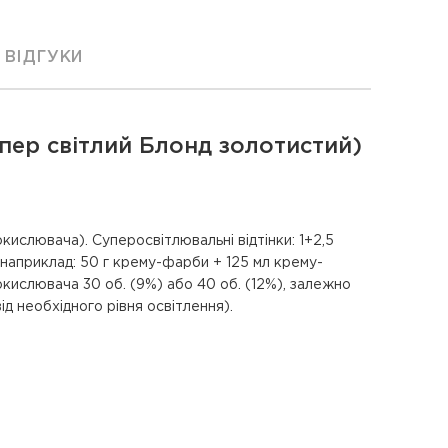
ВІДГУКИ
упер світлий Блонд золотистий)
окислювача). Суперосвітлювальні відтінки: 1+2,5
(наприклад: 50 г крему-фарби + 125 мл крему-
окислювача 30 об. (9%) або 40 об. (12%), залежно
від необхідного рівня освітлення).
M