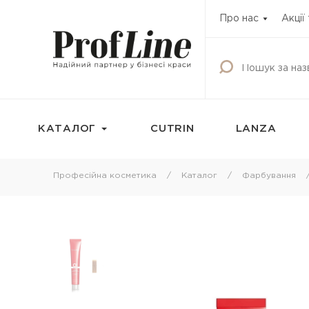
Про нас
Акції
КАТАЛОГ
CUTRIN
LANZA
Фарбування
Догляд за волос
Професійна косметика
Каталог
Фарбування
Фарба для волосся
Шампунь
Освітлюючі продукти
Кондиціонери
Окисник
Бальзами та креми
волосся
Маска тонуюча для волосся
Маски для волосс
Камуфляж для волосся
Олії для волосся