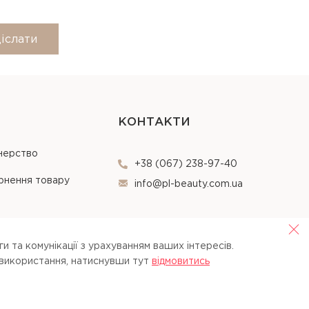
іслати
КОНТАКТИ
нерство
+38 (067) 238-97-40
рнення товару
info@pl-beauty.com.ua
и та комунікації з урахуванням ваших інтересів.
 використання, натиснувши тут
вiдмовитись