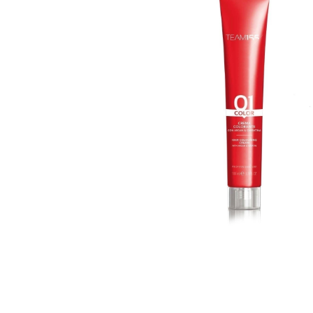
Пігмент прямої дії
Спрей для волосс
СПЕЦСРЕДСТВА
Ампули для волос
▼
Показати ще
Для чоловіків
Догляд за шкіро
Гоління
Догляд за тілом
Догляд за шкірою