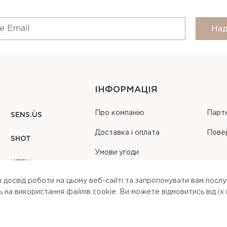
Над
ІНФОРМАЦІЯ
Про компанію
Парт
SENS.ÙS
Доставка і оплата
Пове
SHOT
Умови угоди
KEZY
Карта сайту
 досвід роботи на цьому веб-сайті та запропонувати вам послуг
на використання файлів cookie. Ви можете вiдмовитись вiд їх